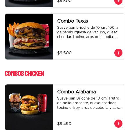
$9.500
regalo a elección y una Bebida de 
350 cc a elección.
Combo Texas
Suave pan brioche de 10 cm, 100 g 
de hamburguesa de vacuno, queso 
cheddar, tocino, aros de cebolla, 
pepinillo, Bbq y ketchup. Papas fritas 
perfectamente condimentadas, salsa 
de la casa de regalo a elección y una 
$9.500
Bebida de 350 cc a elección.
Combos Chicken
Combo Alabama
Suave pan Brioche de 10 cm, Trutro 
de pollo crocante, queso cheddar, 
tocino crispy, aros de cebolla y salsa 
BBQ. Salsa de la casa de regalo a 
elección y una bebida de 350 cc a 
elección.
$9.490