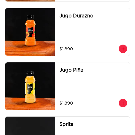
Jugo Durazno
$1.890
Jugo Piña
$1.890
Sprite