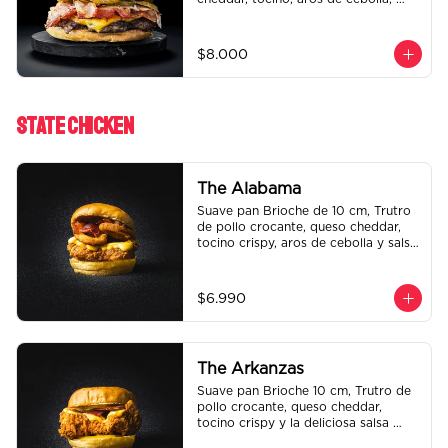
pepinillo, Bbq y ketchup.
$8.000
State ChIcken
The Alabama
Suave pan Brioche de 10 cm, Trutro 
de pollo crocante, queso cheddar, 
tocino crispy, aros de cebolla y salsa 
BBQ.
$6.990
The Arkanzas
Suave pan Brioche 10 cm, Trutro de 
pollo crocante, queso cheddar, 
tocino crispy y la deliciosa salsa 
honey mustard.