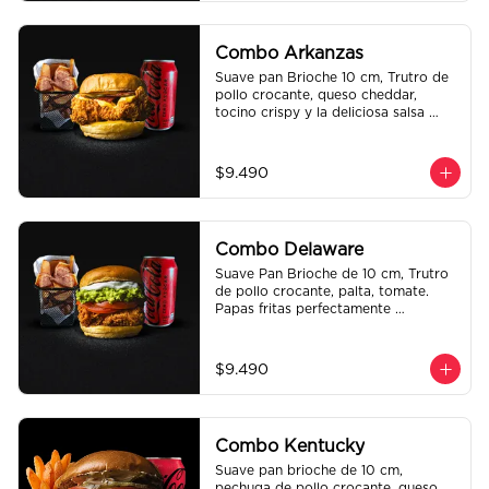
Combo Arkanzas
Suave pan Brioche 10 cm, Trutro de 
pollo crocante, queso cheddar, 
tocino crispy y la deliciosa salsa 
honey mustard. Papas fritas 
perfectamente condimentadas, salsa 
de la casa de regalo a elección y una 
$9.490
Bebida de 350cc a elección.
Combo Delaware
Suave Pan Brioche de 10 cm, Trutro 
de pollo crocante, palta, tomate. 
Papas fritas perfectamente 
condimentadas, salsa de la casa de 
regalo a elección y una Bebida de 
350cc a elección.
$9.490
Combo Kentucky
Suave pan brioche de 10 cm, 
pechuga de pollo crocante, queso 