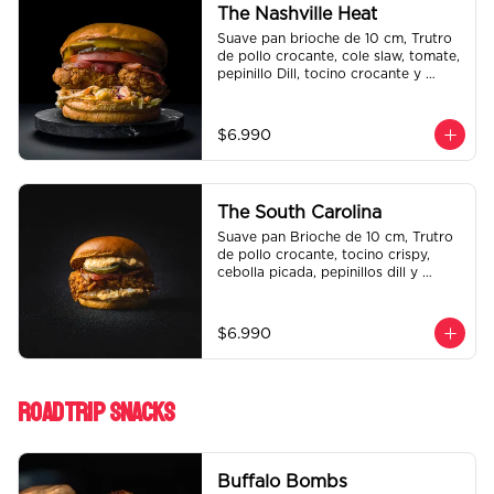
The Nashville Heat
Suave pan brioche de 10 cm, Trutro 
de pollo crocante, cole slaw, tomate, 
pepinillo Dill, tocino crocante y 
honey mustard.
$6.990
The South Carolina
Suave pan Brioche de 10 cm, Trutro 
de pollo crocante, tocino crispy, 
cebolla picada, pepinillos dill y 
nuestra deliciosa salsa big tasty.
$6.990
Roadtrip Snacks
Buffalo Bombs