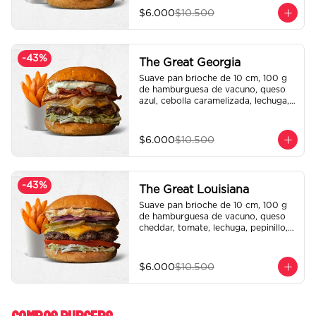
$6.000
$10.500
-
43
%
The Great Georgia
Suave pan brioche de 10 cm, 100 g 
de hamburguesa de vacuno, queso 
azul, cebolla caramelizada, lechuga, 
tocino crispy y salsa Tasty.

Incluye papas fritas crocantes.
$6.000
$10.500
-
43
%
The Great Louisiana
Suave pan brioche de 10 cm, 100 g 
de hamburguesa de vacuno, queso 
cheddar, tomate, lechuga, pepinillo, 
cebolla morada, ali oli y salsa de la 
casa.

Incluye papas fritas crocantes.
$6.000
$10.500