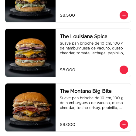
cebolla crispy, papas hilo, bbq y 
honey mustard.
$8.500
The Louisiana Spice
Suave pan brioche de 10 cm, 100 g 
de hamburguesa de vacuno, queso 
cheddar, tomate, lechuga, pepinillo, 
cebolla morada, ali oli y salsa de la 
casa.
$8.000
The Montana Big Bite
Suave pan brioche de 10 cm, 100 g 
de hamburguesa de vacuno, queso 
cheddar, tocino crispy, pepinillo, 
salsa de la casa y salsa Tasty.
$8.000