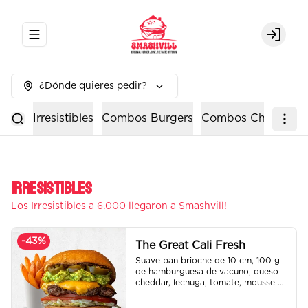
Abrir menu de navegación
Login
¿Dónde quieres pedir?
Irresistibles
Combos Burgers
Combos Chicken
Irresistibles
Los Irresistibles a 6.000 llegaron a Smashvill!
-
43
%
The Great Cali Fresh
Suave pan brioche de 10 cm, 100 g 
de hamburguesa de vacuno, queso 
cheddar, lechuga, tomate, mousse de 
palta, jalapeño y mayo merken.

Incluye papas fritas crocantes.