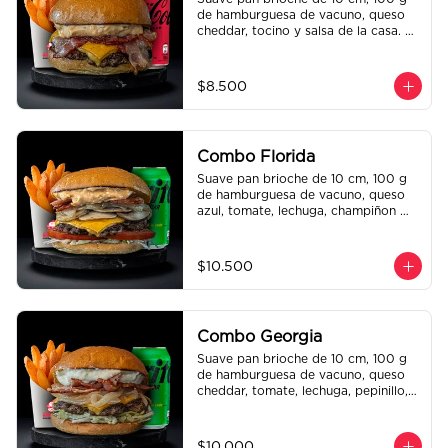
de hamburguesa de vacuno, queso 
cheddar, tocino y salsa de la casa. 
Papas fritas perfectamente 
condimentadas, salsa de la casa de 
regalo a elección y una bebida de 
$8.500
350 cc a elección.
Combo Florida
Suave pan brioche de 10 cm, 100 g 
de hamburguesa de vacuno, queso 
azul, tomate, lechuga, champiñon 
salteado, cebolla caramelizada, 
tocino y salsa Queso SMASHVILLE. 
Papas fritas perfectamente 
$10.500
condimentadas, salsa de la casa de 
regalo a elección y una bebida de 
350 cc a elección.
Combo Georgia
Suave pan brioche de 10 cm, 100 g 
de hamburguesa de vacuno, queso 
cheddar, tomate, lechuga, pepinillo, 
cebolla morada, ali oli y salsa de la 
casa. Papas fritas perfectamente 
condimentadas, salsa de la casa de 
$10.000