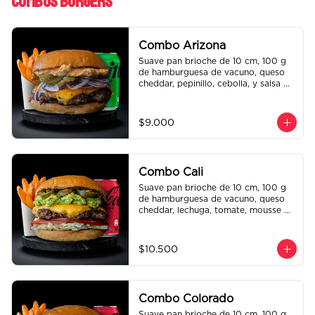
Combos Burgers
Combo Arizona
Suave pan brioche de 10 cm, 100 g 
de hamburguesa de vacuno, queso 
cheddar, pepinillo, cebolla, y salsa de 
la casa. Papas fritas perfectamente 
condimentadas, salsa de la casa de 
regalo a elección y una bebida de 
$9.000
350 cc a elección.
Combo Cali
Suave pan brioche de 10 cm, 100 g 
de hamburguesa de vacuno, queso 
cheddar, lechuga, tomate, mousse de 
palta, jalapeño y mayo merken. 
Papas fritas perfectamente 
condimentadas, salsa de la casa de 
$10.500
regalo a elección y una bebida de 
350 cc a elección.
Combo Colorado
Suave pan brioche de 10 cm, 100 g 