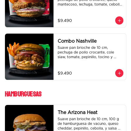
mantecoso, lechuga, tomate, cebolla 
morada, pepinillo y ali oli.  Papas 
fritas perfectamente condimentadas, 
salsa de la casa de regalo a elección 
$9.490
y una bebida de 350 cc a elección.
Combo Nashville
Suave pan brioche de 10 cm, 
pechuga de pollo crocante, cole 
slaw, tomate, pepinillo, tocino y 
honey mustard.  Papas fritas 
perfectamente condimentadas, salsa 
de la casa de regalo a elección y una 
$9.490
bebida de 350 cc a elección.
Hamburguesas
The Arizona Heat
Suave pan brioche de 10 cm, 100 g 
de hamburguesa de vacuno, queso 
cheddar, pepinillo, cebolla, y salsa de 