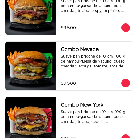
Suave pan brioche de 10 cm, 100 g 
de hamburguesa de vacuno, queso 
cheddar, tocino crispy, pepinillo, 
salsa de la casa y salsa Tasty. Papas 
fritas perfectamente condimentadas, 
salsa de la casa de regalo a elección 
$9.500
y una Bebida de 350 cc a elección.
Combo Nevada
Suave pan brioche de 10 cm, 100 g 
de hamburguesa de vacuno, queso 
cheddar, lechuga, tomate, aros de 
cebolla, tocino, pepinillo, ali oli y 
ketchup. Papas fritas perfectamente 
condimentadas, salsa de la casa de 
$9.500
regalo a elección y una bebida de 
350 cc a elección.
Combo New York
Suave pan brioche de 10 cm, 100 g 
de hamburguesa de vacuno, queso 
cheddar, tocino, cebolla 
caramelizada, pepinillo, ketchup y 
Bbq. Papas fritas perfectamente 
condimentadas, salsa de la casa de 