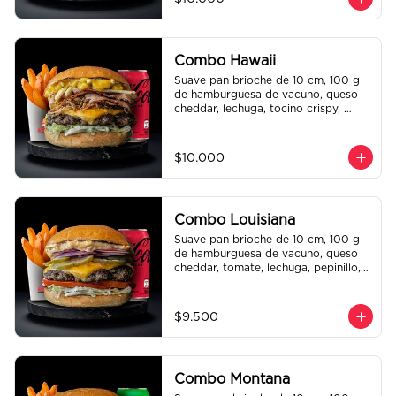
regalo a elección y una bebida de 
350 cc a elección.
Combo Hawaii
Suave pan brioche de 10 cm, 100 g 
de hamburguesa de vacuno, queso 
cheddar, lechuga, tocino crispy, 
cebolla crispy, papas hilo, bbq y 
honey mustard. Papas fritas 
perfectamente condimentadas, salsa 
$10.000
de la casa de regalo a elección y una 
Bebida de 350cc a elección.
Combo Louisiana
Suave pan brioche de 10 cm, 100 g 
de hamburguesa de vacuno, queso 
cheddar, tomate, lechuga, pepinillo, 
cebolla morada, ali oli y salsa de la 
casa. Papas fritas perfectamente 
condimentadas, salsa de la casa de 
$9.500
regalo a elección y una bebida de 
350 cc a elección.
Combo Montana