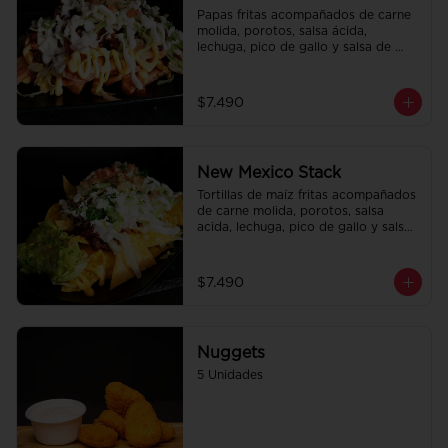
Papas fritas acompañados de carne 
molida, porotos, salsa ácida, 
lechuga, pico de gallo y salsa de 
queso cheddar.
$7.490
New Mexico Stack
Tortillas de maíz fritas acompañados 
de carne molida, porotos, salsa 
acida, lechuga, pico de gallo y salsa 
de queso cheddar.
$7.490
Nuggets
5 Unidades