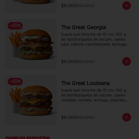
$6.000
$10.500
-
43
%
The Great Georgia
Suave pan brioche de 10 cm, 100 g 
de hamburguesa de vacuno, queso 
azul, cebolla caramelizada, lechuga, 
tocino crispy y salsa Tasty.

Incluye papas fritas crocantes.
$6.000
$10.500
-
43
%
The Great Louisiana
Suave pan brioche de 10 cm, 100 g 
de hamburguesa de vacuno, queso 
cheddar, tomate, lechuga, pepinillo, 
cebolla morada, ali oli y salsa de la 
casa.

Incluye papas fritas crocantes.
$6.000
$10.500