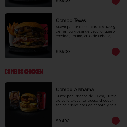
$9.500
regalo a elección y una Bebida de 
350 cc a elección.
Combo Texas
Suave pan brioche de 10 cm, 100 g 
de hamburguesa de vacuno, queso 
cheddar, tocino, aros de cebolla, 
pepinillo, Bbq y ketchup. Papas fritas 
perfectamente condimentadas, salsa 
de la casa de regalo a elección y una 
$9.500
Bebida de 350 cc a elección.
Combos Chicken
Combo Alabama
Suave pan Brioche de 10 cm, Trutro 
de pollo crocante, queso cheddar, 
tocino crispy, aros de cebolla y salsa 
BBQ. Salsa de la casa de regalo a 
elección y una bebida de 350 cc a 
elección.
$9.490