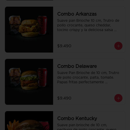
Combo Arkanzas
Suave pan Brioche 10 cm, Trutro de 
pollo crocante, queso cheddar, 
tocino crispy y la deliciosa salsa 
honey mustard. Papas fritas 
perfectamente condimentadas, salsa 
de la casa de regalo a elección y una 
$9.490
Bebida de 350cc a elección.
Combo Delaware
Suave Pan Brioche de 10 cm, Trutro 
de pollo crocante, palta, tomate. 
Papas fritas perfectamente 
condimentadas, salsa de la casa de 
regalo a elección y una Bebida de 
350cc a elección.
$9.490
Combo Kentucky
Suave pan brioche de 10 cm, 
pechuga de pollo crocante, queso 