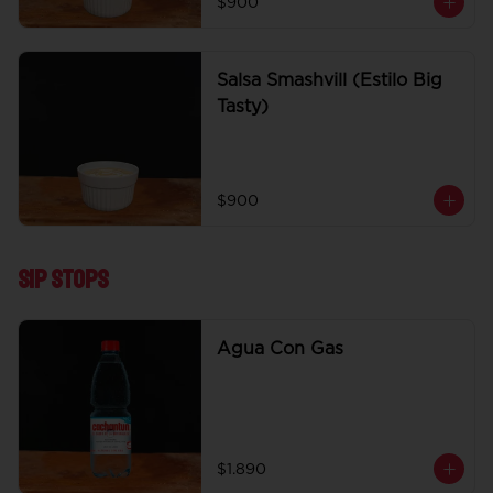
$900
Salsa Smashvill (Estilo Big
Tasty)
$900
Sip Stops
Agua Con Gas
$1.890