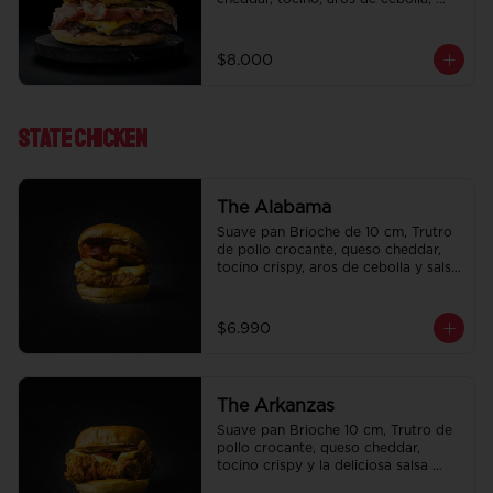
pepinillo, Bbq y ketchup.
$8.000
State ChIcken
The Alabama
Suave pan Brioche de 10 cm, Trutro 
de pollo crocante, queso cheddar, 
tocino crispy, aros de cebolla y salsa 
BBQ.
$6.990
The Arkanzas
Suave pan Brioche 10 cm, Trutro de 
pollo crocante, queso cheddar, 
tocino crispy y la deliciosa salsa 
honey mustard.