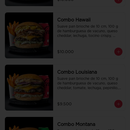
regalo a elección y una bebida de 
350 cc a elección.
Combo Hawaii
Suave pan brioche de 10 cm, 100 g 
de hamburguesa de vacuno, queso 
cheddar, lechuga, tocino crispy, 
cebolla crispy, papas hilo, bbq y 
honey mustard. Papas fritas 
perfectamente condimentadas, salsa 
$10.000
de la casa de regalo a elección y una 
Bebida de 350cc a elección.
Combo Louisiana
Suave pan brioche de 10 cm, 100 g 
de hamburguesa de vacuno, queso 
cheddar, tomate, lechuga, pepinillo, 
cebolla morada, ali oli y salsa de la 
casa. Papas fritas perfectamente 
condimentadas, salsa de la casa de 
$9.500
regalo a elección y una bebida de 
350 cc a elección.
Combo Montana