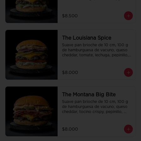
cebolla crispy, papas hilo, bbq y 
honey mustard.
$8.500
The Louisiana Spice
Suave pan brioche de 10 cm, 100 g 
de hamburguesa de vacuno, queso 
cheddar, tomate, lechuga, pepinillo, 
cebolla morada, ali oli y salsa de la 
casa.
$8.000
The Montana Big Bite
Suave pan brioche de 10 cm, 100 g 
de hamburguesa de vacuno, queso 
cheddar, tocino crispy, pepinillo, 
salsa de la casa y salsa Tasty.
$8.000