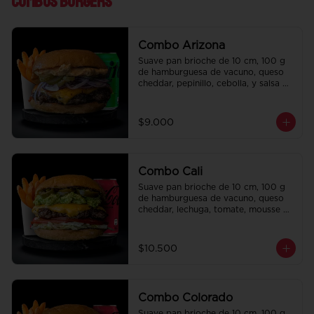
Combos Burgers
Combo Arizona
Suave pan brioche de 10 cm, 100 g 
de hamburguesa de vacuno, queso 
cheddar, pepinillo, cebolla, y salsa de 
la casa. Papas fritas perfectamente 
condimentadas, salsa de la casa de 
regalo a elección y una bebida de 
$9.000
350 cc a elección.
Combo Cali
Suave pan brioche de 10 cm, 100 g 
de hamburguesa de vacuno, queso 
cheddar, lechuga, tomate, mousse de 
palta, jalapeño y mayo merken. 
Papas fritas perfectamente 
condimentadas, salsa de la casa de 
$10.500
regalo a elección y una bebida de 
350 cc a elección.
Combo Colorado
Suave pan brioche de 10 cm, 100 g 