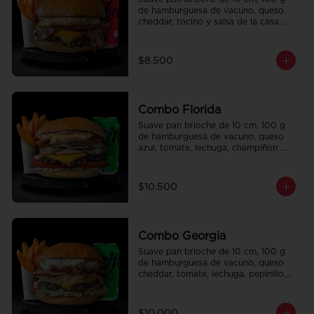
de hamburguesa de vacuno, queso 
cheddar, tocino y salsa de la casa. 
Papas fritas perfectamente 
condimentadas, salsa de la casa de 
regalo a elección y una bebida de 
$8.500
350 cc a elección.
Combo Florida
Suave pan brioche de 10 cm, 100 g 
de hamburguesa de vacuno, queso 
azul, tomate, lechuga, champiñon 
salteado, cebolla caramelizada, 
tocino y salsa Queso SMASHVILLE. 
Papas fritas perfectamente 
$10.500
condimentadas, salsa de la casa de 
regalo a elección y una bebida de 
350 cc a elección.
Combo Georgia
Suave pan brioche de 10 cm, 100 g 
de hamburguesa de vacuno, queso 
cheddar, tomate, lechuga, pepinillo, 
cebolla morada, ali oli y salsa de la 
casa. Papas fritas perfectamente 
condimentadas, salsa de la casa de 
$10.000