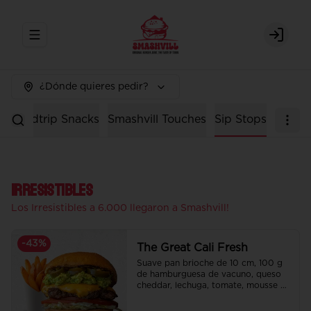
Abrir menu de navegación
Login
¿Dónde quieres pedir?
n
Roadtrip Snacks
Smashvill Touches
Sip Stops
Irresistibles
Los Irresistibles a 6.000 llegaron a Smashvill!
-
43
%
The Great Cali Fresh
Suave pan brioche de 10 cm, 100 g 
de hamburguesa de vacuno, queso 
cheddar, lechuga, tomate, mousse de 
palta, jalapeño y mayo merken.

Incluye papas fritas crocantes.