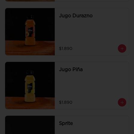
Jugo Durazno
$1.890
Jugo Piña
$1.890
Sprite