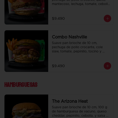
mantecoso, lechuga, tomate, cebolla 
morada, pepinillo y ali oli.  Papas 
fritas perfectamente condimentadas, 
salsa de la casa de regalo a elección 
$9.490
y una bebida de 350 cc a elección.
Combo Nashville
Suave pan brioche de 10 cm, 
pechuga de pollo crocante, cole 
slaw, tomate, pepinillo, tocino y 
honey mustard.  Papas fritas 
perfectamente condimentadas, salsa 
de la casa de regalo a elección y una 
$9.490
bebida de 350 cc a elección.
Hamburguesas
The Arizona Heat
Suave pan brioche de 10 cm, 100 g 
de hamburguesa de vacuno, queso 
cheddar, pepinillo, cebolla, y salsa de 