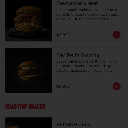
The Nashville Heat
Suave pan brioche de 10 cm, Trutro 
de pollo crocante, cole slaw, tomate, 
pepinillo Dill, tocino crocante y 
honey mustard.
$6.990
The South Carolina
Suave pan Brioche de 10 cm, Trutro 
de pollo crocante, tocino crispy, 
cebolla picada, pepinillos dill y 
nuestra deliciosa salsa big tasty.
$6.990
Roadtrip Snacks
Buffalo Bombs