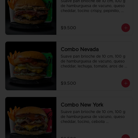
Suave pan brioche de 10 cm, 100 g 
de hamburguesa de vacuno, queso 
cheddar, tocino crispy, pepinillo, 
salsa de la casa y salsa Tasty. Papas 
fritas perfectamente condimentadas, 
salsa de la casa de regalo a elección 
$9.500
y una Bebida de 350 cc a elección.
Combo Nevada
Suave pan brioche de 10 cm, 100 g 
de hamburguesa de vacuno, queso 
cheddar, lechuga, tomate, aros de 
cebolla, tocino, pepinillo, ali oli y 
ketchup. Papas fritas perfectamente 
condimentadas, salsa de la casa de 
$9.500
regalo a elección y una bebida de 
350 cc a elección.
Combo New York
Suave pan brioche de 10 cm, 100 g 
de hamburguesa de vacuno, queso 
cheddar, tocino, cebolla 
caramelizada, pepinillo, ketchup y 
Bbq. Papas fritas perfectamente 
condimentadas, salsa de la casa de 