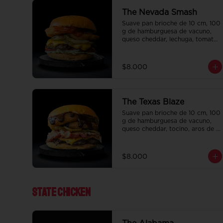
The Nevada Smash
Suave pan brioche de 10 cm, 100 
g de hamburguesa de vacuno, 
queso cheddar, lechuga, tomate, 
aros de cebolla, tocino, pepinillo, 
ali oli y ketchup.
$8.000
The Texas Blaze
Suave pan brioche de 10 cm, 100 
g de hamburguesa de vacuno, 
queso cheddar, tocino, aros de 
cebolla, pepinillo, Bbq y ketchup.
$8.000
State ChIcken