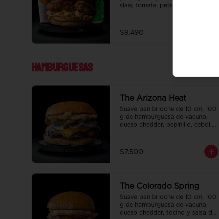
slaw, tomate, pepinillo, tocino y 
honey mustard.  Papas fritas 
perfectamente condimentadas, 
salsa de la casa de regalo a 
$9.490
elección y una bebida de 350 cc 
a elección.
Hamburguesas
The Arizona Heat
Suave pan brioche de 10 cm, 100 
g de hamburguesa de vacuno, 
queso cheddar, pepinillo, cebolla, 
y salsa de la casa.
$7.500
The Colorado Spring
Suave pan brioche de 10 cm, 100 
g de hamburguesa de vacuno, 
queso cheddar, tocino y salsa de 