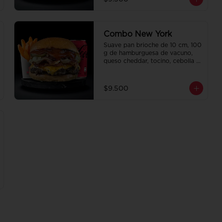
de regalo a elección y una 
Bebida de 350 cc a elección.
Combo New York
Suave pan brioche de 10 cm, 100 
g de hamburguesa de vacuno, 
queso cheddar, tocino, cebolla 
caramelizada, pepinillo, ketchup 
y Bbq. Papas fritas 
perfectamente condimentadas, 
$9.500
salsa de la casa de regalo a 
elección y una Bebida de 350 cc 
a elección.