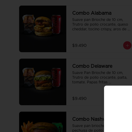
Combo Alabama
Suave pan Brioche de 10 cm, 
Trutro de pollo crocante, queso 
cheddar, tocino crispy, aros de 
cebolla y salsa BBQ. Salsa de la 
casa de regalo a elección y una 
bebida de 350 cc a elección.
$9.490
Combo Delaware
Suave Pan Brioche de 10 cm, 
Trutro de pollo crocante, palta, 
tomate. Papas fritas 
perfectamente condimentadas, 
salsa de la casa de regalo a 
elección y una Bebida de 350cc 
$9.490
a elección.
Combo Nashville
Suave pan brioche de 10 cm, 
pechuga de pollo crocante, cole 