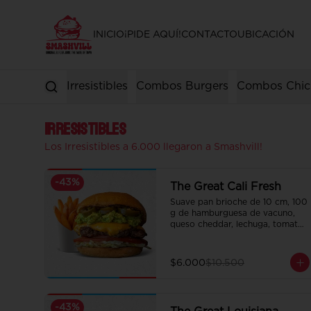
INICIO
¡PIDE AQUÍ!
CONTACTO
UBICACIÓN
Irresistibles
Combos Burgers
Combos Chic
Irresistibles
Los Irresistibles a 6.000 llegaron a Smashvill!
-
43
%
The Great Cali Fresh
Suave pan brioche de 10 cm, 100 
g de hamburguesa de vacuno, 
queso cheddar, lechuga, tomate, 
mousse de palta, jalapeño y 
mayo merken.

Incluye papas fritas crocantes.
$6.000
$10.500
-
43
%