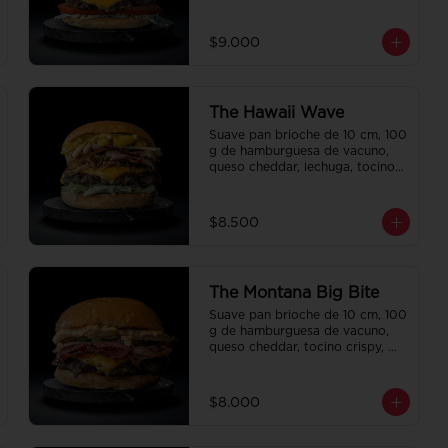
champiñon salteado, cebolla 
caramelizada, tocino y salsa 
queso smashville.
$9.000
The Hawaii Wave
Suave pan brioche de 10 cm, 100 
g de hamburguesa de vacuno, 
queso cheddar, lechuga, tocino 
crispy, cebolla crispy, papas hilo, 
bbq y honey mustard.
$8.500
The Montana Big Bite
Suave pan brioche de 10 cm, 100 
g de hamburguesa de vacuno, 
queso cheddar, tocino crispy, 
pepinillo, salsa de la casa y salsa 
Tasty.
$8.000