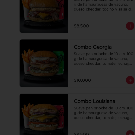
g de hamburguesa de vacuno, 
queso cheddar, tocino y salsa de 
la casa. Papas fritas 
perfectamente condimentadas, 
salsa de la casa de regalo a 
$8.500
elección y una bebida de 350 cc 
a elección.
Combo Georgia
Suave pan brioche de 10 cm, 100 
g de hamburguesa de vacuno, 
queso cheddar, tomate, lechuga, 
pepinillo, cebolla morada, ali oli 
y salsa de la casa. Papas fritas 
perfectamente condimentadas, 
$10.000
salsa de la casa de regalo a 
elección y una bebida de 350 cc 
a elección.
Combo Louisiana
Suave pan brioche de 10 cm, 100 
g de hamburguesa de vacuno, 
queso cheddar, tomate, lechuga, 
pepinillo, cebolla morada, ali oli 
y salsa de la casa. Papas fritas 
perfectamente condimentadas, 
$9.500