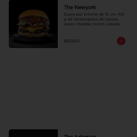
The Newyork
Suave pan brioche de 10 cm, 100 
g de hamburguesa de vacuno, 
queso cheddar, tocino, cebolla 
caramelizada, pepinillo, ketchup 
y Bbq.
$8.000