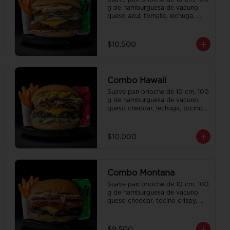
g de hamburguesa de vacuno, 
queso azul, tomate, lechuga, 
champiñon salteado, cebolla 
caramelizada, tocino y salsa 
Queso SMASHVILLE. Papas fritas 
$10.500
perfectamente condimentadas, 
salsa de la casa de regalo a 
elección y una bebida de 350 cc 
a elección.
Combo Hawaii
Suave pan brioche de 10 cm, 100 
g de hamburguesa de vacuno, 
queso cheddar, lechuga, tocino 
crispy, cebolla crispy, papas hilo, 
bbq y honey mustard. Papas 
fritas perfectamente 
$10.000
condimentadas, salsa de la casa 
de regalo a elección y una 
Bebida de 350cc a elección.
Combo Montana
Suave pan brioche de 10 cm, 100 
g de hamburguesa de vacuno, 
queso cheddar, tocino crispy, 
pepinillo, salsa de la casa y salsa 
Tasty. Papas fritas perfectamente 
condimentadas, salsa de la casa 
$9.500