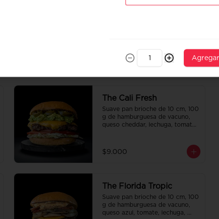
Agrega
The Cali Fresh
Suave pan brioche de 10 cm, 100 
g de hamburguesa de vacuno, 
queso cheddar, lechuga, tomate, 
mousse de palta, jalapeño y 
mayo merken.
$9.000
The Florida Tropic
Suave pan brioche de 10 cm, 100 
g de hamburguesa de vacuno, 
queso azul, tomate, lechuga, 