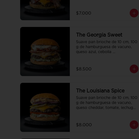
la casa.
$7.000
The Georgia Sweet
Suave pan brioche de 10 cm, 100 
g de hamburguesa de vacuno, 
queso azul, cebolla 
caramelizada, lechuga, tocino 
crispy y salsa Tasty.
$8.500
The Louisiana Spice
Suave pan brioche de 10 cm, 100 
g de hamburguesa de vacuno, 
queso cheddar, tomate, lechuga, 
pepinillo, cebolla morada, ali oli 
y salsa de la casa.
$8.000