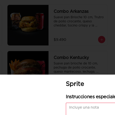
Combo Arkanzas
Suave pan Brioche 10 cm, Trutro 
de pollo crocante, queso 
cheddar, tocino crispy y la 
deliciosa salsa honey mustard. 
Papas fritas perfectamente 
condimentadas, salsa de la casa 
$9.490
de regalo a elección y una 
Bebida de 350cc a elección.
Combo Kentucky
Suave pan brioche de 10 cm, 
pechuga de pollo crocante, 
queso mantecoso, lechuga, 
tomate, cebolla morada, 
pepinillo y ali oli.  Papas fritas 
Sprite
perfectamente condimentadas, 
$9.490
salsa de la casa de regalo a 
elección y una bebida de 350 cc 
Instrucciones especial
a elección.