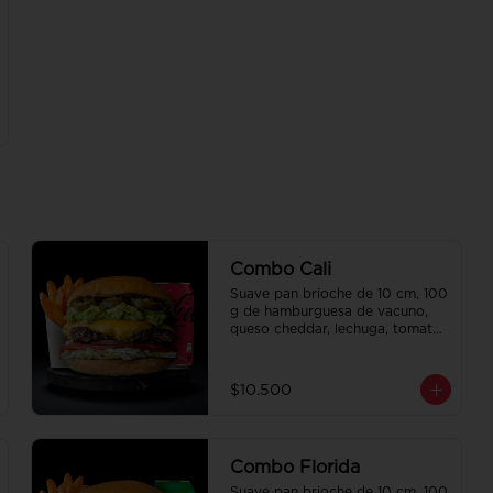
Combo Cali
Suave pan brioche de 10 cm, 100 
g de hamburguesa de vacuno, 
queso cheddar, lechuga, tomate, 
mousse de palta, jalapeño y 
mayo merken. Papas fritas 
perfectamente condimentadas, 
$10.500
salsa de la casa de regalo a 
elección y una bebida de 350 cc 
a elección.
Combo Florida
Suave pan brioche de 10 cm, 100 