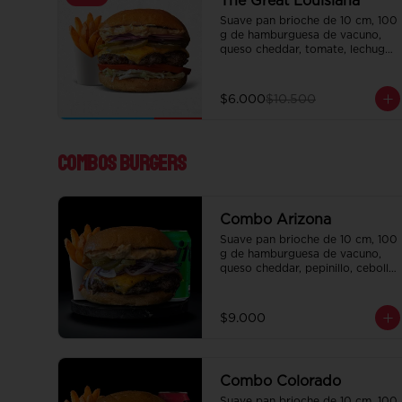
The Great Louisiana
Suave pan brioche de 10 cm, 100 
g de hamburguesa de vacuno, 
queso cheddar, tomate, lechuga, 
pepinillo, cebolla morada, ali oli 
y salsa de la casa.

Incluye papas fritas crocantes.
$6.000
$10.500
Combos Burgers
Combo Arizona
Suave pan brioche de 10 cm, 100 
g de hamburguesa de vacuno, 
queso cheddar, pepinillo, cebolla, 
y salsa de la casa. Papas fritas 
perfectamente condimentadas, 
salsa de la casa de regalo a 
$9.000
elección y una bebida de 350 cc 
a elección.
Combo Colorado
Suave pan brioche de 10 cm, 100 