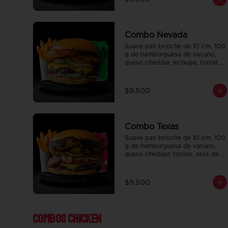
salsa de la casa de regalo a 
elección y una bebida de 350 cc 
a elección.
Combo Nevada
Suave pan brioche de 10 cm, 100 
g de hamburguesa de vacuno, 
queso cheddar, lechuga, tomate, 
aros de cebolla, tocino, pepinillo, 
ali oli y ketchup. Papas fritas 
perfectamente condimentadas, 
$9.500
salsa de la casa de regalo a 
elección y una bebida de 350 cc 
a elección.
Combo Texas
Suave pan brioche de 10 cm, 100 
g de hamburguesa de vacuno, 
queso cheddar, tocino, aros de 
cebolla, pepinillo, Bbq y ketchup. 
Papas fritas perfectamente 
condimentadas, salsa de la casa 
$9.500
de regalo a elección y una 
Bebida de 350 cc a elección.
Combos Chicken