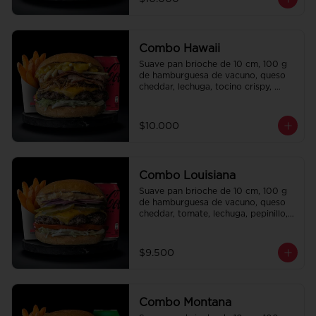
regalo a elección y una bebida de 
350 cc a elección.
Combo Hawaii
Suave pan brioche de 10 cm, 100 g 
de hamburguesa de vacuno, queso 
cheddar, lechuga, tocino crispy, 
cebolla crispy, papas hilo, bbq y 
honey mustard. Papas fritas 
perfectamente condimentadas, salsa 
$10.000
de la casa de regalo a elección y una 
Bebida de 350cc a elección.
Combo Louisiana
Suave pan brioche de 10 cm, 100 g 
de hamburguesa de vacuno, queso 
cheddar, tomate, lechuga, pepinillo, 
cebolla morada, ali oli y salsa de la 
casa. Papas fritas perfectamente 
condimentadas, salsa de la casa de 
$9.500
regalo a elección y una bebida de 
350 cc a elección.
Combo Montana