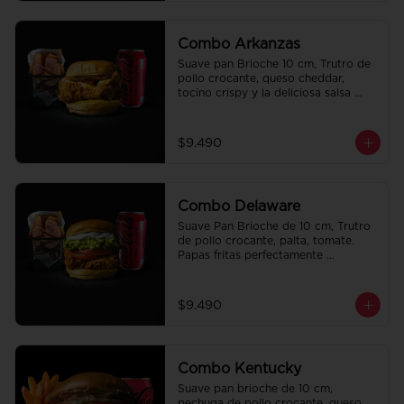
Combo Arkanzas
Suave pan Brioche 10 cm, Trutro de 
pollo crocante, queso cheddar, 
tocino crispy y la deliciosa salsa 
honey mustard. Papas fritas 
perfectamente condimentadas, salsa 
de la casa de regalo a elección y una 
$9.490
Bebida de 350cc a elección.
Combo Delaware
Suave Pan Brioche de 10 cm, Trutro 
de pollo crocante, palta, tomate. 
Papas fritas perfectamente 
condimentadas, salsa de la casa de 
regalo a elección y una Bebida de 
350cc a elección.
$9.490
Combo Kentucky
Suave pan brioche de 10 cm, 
pechuga de pollo crocante, queso 