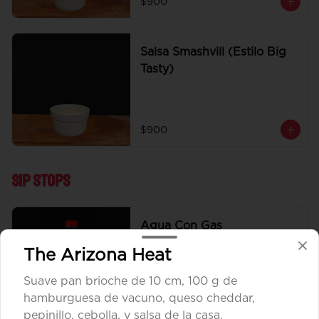
$900
Salsa Smashvill (Estilo Big
Tasty)
$900
Sip Stops
Agua Con Gas
The Arizona Heat
Suave pan brioche de 10 cm, 100 g de
hamburguesa de vacuno, queso cheddar,
$1.890
pepinillo, cebolla, y salsa de la casa.