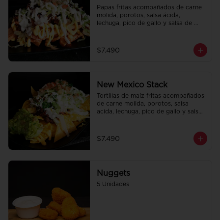
Papas fritas acompañados de carne 
molida, porotos, salsa ácida, 
lechuga, pico de gallo y salsa de 
queso cheddar.
$7.490
New Mexico Stack
Tortillas de maíz fritas acompañados 
de carne molida, porotos, salsa 
acida, lechuga, pico de gallo y salsa 
de queso cheddar.
$7.490
Nuggets
5 Unidades