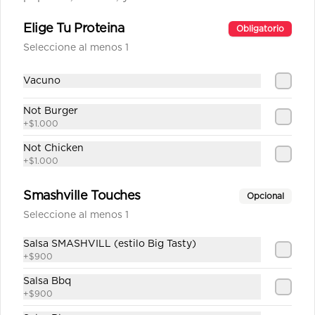
Elige Tu Proteina
Obligatorio
Agua Sin Gas
Seleccione al menos 1
Vacuno
Not Burger
$1.890
+
$1.000
Not Chicken
Coca Cola Tradicional
+
$1.000
Smashville Touches
Opcional
Seleccione al menos 1
$1.890
Salsa SMASHVILL (estilo Big Tasty)
+
$900
Salsa Bbq
Coca Cola Zero
+
$900