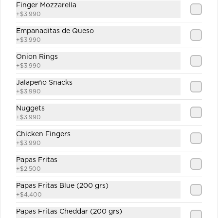
Finger Mozzarella
+
$3.990
Jugo Durazno
Empanaditas de Queso
+
$3.990
Onion Rings
+
$3.990
$1.890
Jalapeño Snacks
+
$3.990
Nuggets
Jugo Piña
+
$3.990
Chicken Fingers
+
$3.990
Papas Fritas
$1.890
+
$2.500
Papas Fritas Blue (200 grs)
+
$4.400
Sprite
Papas Fritas Cheddar (200 grs)