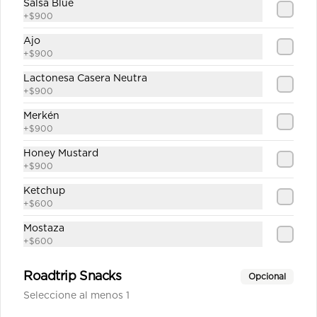
Salsa Blue
+
$900
Ajo
$1.890
+
$900
Lactonesa Casera Neutra
+
$900
Fanta
Merkén
+
$900
Honey Mustard
+
$900
$1.890
Ketchup
+
$600
Fanta Zero
Mostaza
+
$600
Roadtrip Snacks
Opcional
Seleccione al menos 1
$1.890