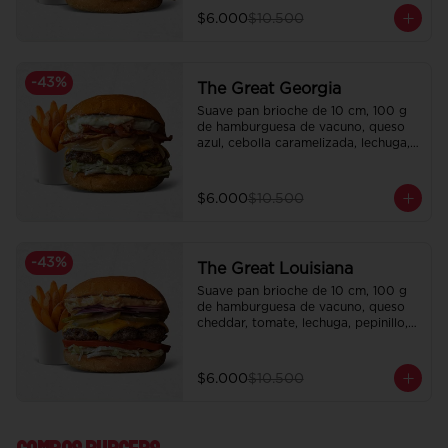
$6.000
$10.500
-
43
%
The Great Georgia
Suave pan brioche de 10 cm, 100 g 
de hamburguesa de vacuno, queso 
azul, cebolla caramelizada, lechuga, 
tocino crispy y salsa Tasty.

Incluye papas fritas crocantes.
$6.000
$10.500
-
43
%
The Great Louisiana
Suave pan brioche de 10 cm, 100 g 
de hamburguesa de vacuno, queso 
cheddar, tomate, lechuga, pepinillo, 
cebolla morada, ali oli y salsa de la 
casa.

Incluye papas fritas crocantes.
$6.000
$10.500