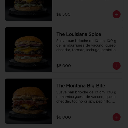
cebolla crispy, papas hilo, bbq y 
honey mustard.
$8.500
The Louisiana Spice
Suave pan brioche de 10 cm, 100 g 
de hamburguesa de vacuno, queso 
cheddar, tomate, lechuga, pepinillo, 
cebolla morada, ali oli y salsa de la 
casa.
$8.000
The Montana Big Bite
Suave pan brioche de 10 cm, 100 g 
de hamburguesa de vacuno, queso 
cheddar, tocino crispy, pepinillo, 
salsa de la casa y salsa Tasty.
$8.000