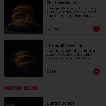
The Nashville Heat
Suave pan brioche de 10 cm, Trutro 
de pollo crocante, cole slaw, tomate, 
pepinillo Dill, tocino crocante y 
honey mustard.
$6.990
The South Carolina
Suave pan Brioche de 10 cm, Trutro 
de pollo crocante, tocino crispy, 
cebolla picada, pepinillos dill y 
nuestra deliciosa salsa big tasty.
$6.990
Roadtrip Snacks
Buffalo Bombs