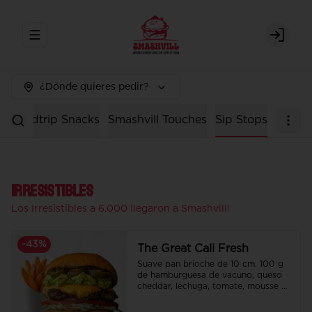
Abrir menu de navegación
Login
¿Dónde quieres pedir?
n
Roadtrip Snacks
Smashvill Touches
Sip Stops
Irresistibles
Los Irresistibles a 6.000 llegaron a Smashvill!
-
43
%
The Great Cali Fresh
Suave pan brioche de 10 cm, 100 g 
de hamburguesa de vacuno, queso 
cheddar, lechuga, tomate, mousse de 
palta, jalapeño y mayo merken.

Incluye papas fritas crocantes.