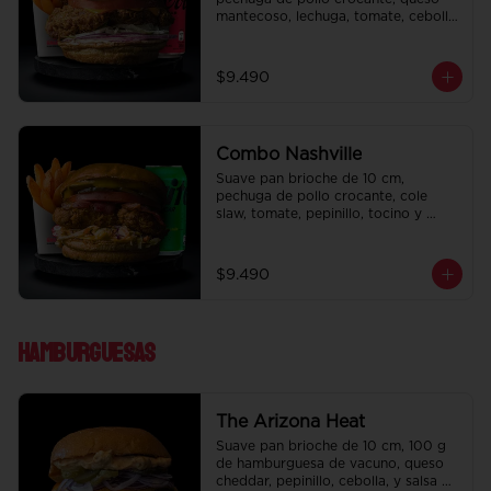
mantecoso, lechuga, tomate, cebolla 
morada, pepinillo y ali oli.  Papas 
fritas perfectamente condimentadas, 
salsa de la casa de regalo a elección 
$9.490
y una bebida de 350 cc a elección.
Combo Nashville
Suave pan brioche de 10 cm, 
pechuga de pollo crocante, cole 
slaw, tomate, pepinillo, tocino y 
honey mustard.  Papas fritas 
perfectamente condimentadas, salsa 
de la casa de regalo a elección y una 
$9.490
bebida de 350 cc a elección.
Hamburguesas
The Arizona Heat
Suave pan brioche de 10 cm, 100 g 
de hamburguesa de vacuno, queso 
cheddar, pepinillo, cebolla, y salsa de 