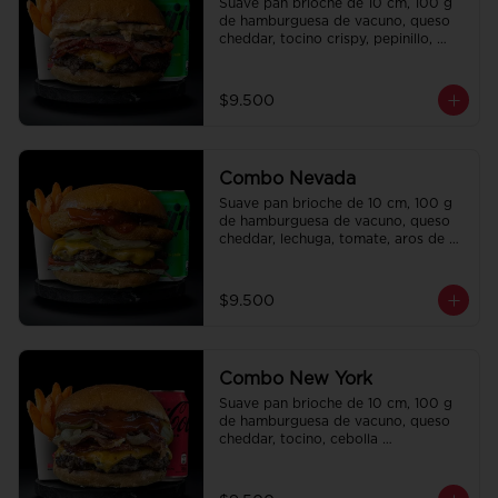
Suave pan brioche de 10 cm, 100 g 
de hamburguesa de vacuno, queso 
cheddar, tocino crispy, pepinillo, 
salsa de la casa y salsa Tasty. Papas 
fritas perfectamente condimentadas, 
salsa de la casa de regalo a elección 
$9.500
y una Bebida de 350 cc a elección.
Combo Nevada
Suave pan brioche de 10 cm, 100 g 
de hamburguesa de vacuno, queso 
cheddar, lechuga, tomate, aros de 
cebolla, tocino, pepinillo, ali oli y 
ketchup. Papas fritas perfectamente 
condimentadas, salsa de la casa de 
$9.500
regalo a elección y una bebida de 
350 cc a elección.
Combo New York
Suave pan brioche de 10 cm, 100 g 
de hamburguesa de vacuno, queso 
cheddar, tocino, cebolla 
caramelizada, pepinillo, ketchup y 
Bbq. Papas fritas perfectamente 
condimentadas, salsa de la casa de 