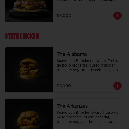
pepinillo, Bbq y ketchup.
$8.000
State ChIcken
The Alabama
Suave pan Brioche de 10 cm, Trutro 
de pollo crocante, queso cheddar, 
tocino crispy, aros de cebolla y salsa 
BBQ.
$6.990
The Arkanzas
Suave pan Brioche 10 cm, Trutro de 
pollo crocante, queso cheddar, 
tocino crispy y la deliciosa salsa 
honey mustard.