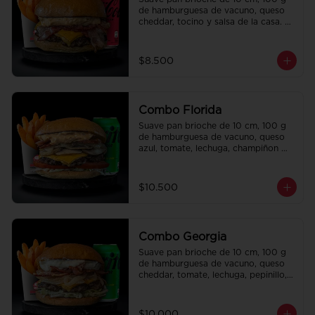
de hamburguesa de vacuno, queso 
cheddar, tocino y salsa de la casa. 
Papas fritas perfectamente 
condimentadas, salsa de la casa de 
regalo a elección y una bebida de 
$8.500
350 cc a elección.
Combo Florida
Suave pan brioche de 10 cm, 100 g 
de hamburguesa de vacuno, queso 
azul, tomate, lechuga, champiñon 
salteado, cebolla caramelizada, 
tocino y salsa Queso SMASHVILLE. 
Papas fritas perfectamente 
$10.500
condimentadas, salsa de la casa de 
regalo a elección y una bebida de 
350 cc a elección.
Combo Georgia
Suave pan brioche de 10 cm, 100 g 
de hamburguesa de vacuno, queso 
cheddar, tomate, lechuga, pepinillo, 
cebolla morada, ali oli y salsa de la 
casa. Papas fritas perfectamente 
condimentadas, salsa de la casa de 
$10.000