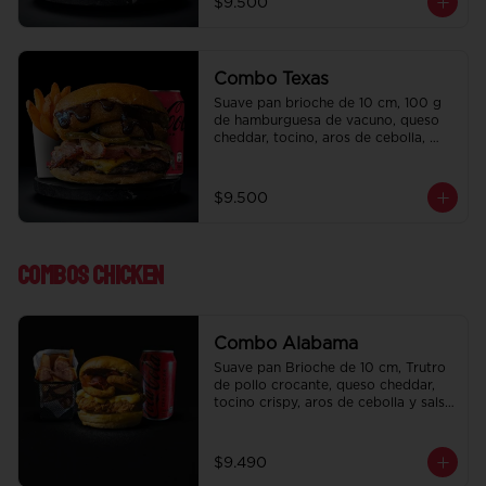
$9.500
regalo a elección y una Bebida de 
350 cc a elección.
Combo Texas
Suave pan brioche de 10 cm, 100 g 
de hamburguesa de vacuno, queso 
cheddar, tocino, aros de cebolla, 
pepinillo, Bbq y ketchup. Papas fritas 
perfectamente condimentadas, salsa 
de la casa de regalo a elección y una 
$9.500
Bebida de 350 cc a elección.
Combos Chicken
Combo Alabama
Suave pan Brioche de 10 cm, Trutro 
de pollo crocante, queso cheddar, 
tocino crispy, aros de cebolla y salsa 
BBQ. Salsa de la casa de regalo a 
elección y una bebida de 350 cc a 
elección.
$9.490