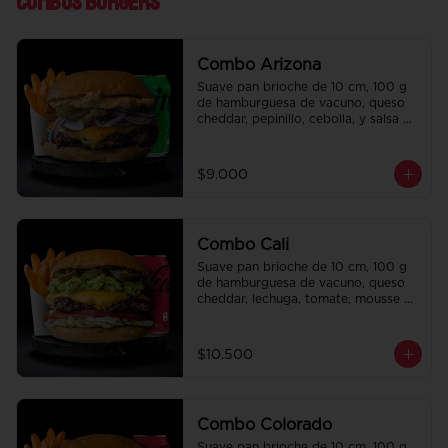
Combos Burgers
Combo Arizona
Suave pan brioche de 10 cm, 100 g 
de hamburguesa de vacuno, queso 
cheddar, pepinillo, cebolla, y salsa de 
la casa. Papas fritas perfectamente 
condimentadas, salsa de la casa de 
regalo a elección y una bebida de 
$9.000
350 cc a elección.
Combo Cali
Suave pan brioche de 10 cm, 100 g 
de hamburguesa de vacuno, queso 
cheddar, lechuga, tomate, mousse de 
palta, jalapeño y mayo merken. 
Papas fritas perfectamente 
condimentadas, salsa de la casa de 
$10.500
regalo a elección y una bebida de 
350 cc a elección.
Combo Colorado
Suave pan brioche de 10 cm, 100 g 