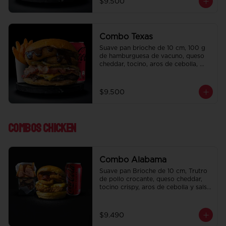
$9.500
regalo a elección y una Bebida de 
350 cc a elección.
Combo Texas
Suave pan brioche de 10 cm, 100 g 
de hamburguesa de vacuno, queso 
cheddar, tocino, aros de cebolla, 
pepinillo, Bbq y ketchup. Papas fritas 
perfectamente condimentadas, salsa 
de la casa de regalo a elección y una 
$9.500
Bebida de 350 cc a elección.
Combos Chicken
Combo Alabama
Suave pan Brioche de 10 cm, Trutro 
de pollo crocante, queso cheddar, 
tocino crispy, aros de cebolla y salsa 
BBQ. Salsa de la casa de regalo a 
elección y una bebida de 350 cc a 
elección.
$9.490