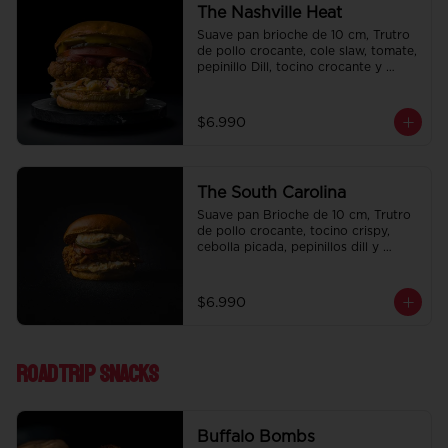
The Nashville Heat
Suave pan brioche de 10 cm, Trutro 
de pollo crocante, cole slaw, tomate, 
pepinillo Dill, tocino crocante y 
honey mustard.
$6.990
The South Carolina
Suave pan Brioche de 10 cm, Trutro 
de pollo crocante, tocino crispy, 
cebolla picada, pepinillos dill y 
nuestra deliciosa salsa big tasty.
$6.990
Roadtrip Snacks
Buffalo Bombs