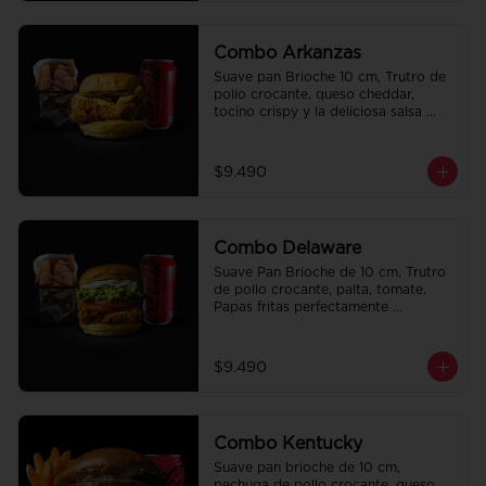
Combo Arkanzas
Suave pan Brioche 10 cm, Trutro de 
pollo crocante, queso cheddar, 
tocino crispy y la deliciosa salsa 
honey mustard. Papas fritas 
perfectamente condimentadas, salsa 
de la casa de regalo a elección y una 
$9.490
Bebida de 350cc a elección.
Combo Delaware
Suave Pan Brioche de 10 cm, Trutro 
de pollo crocante, palta, tomate. 
Papas fritas perfectamente 
condimentadas, salsa de la casa de 
regalo a elección y una Bebida de 
350cc a elección.
$9.490
Combo Kentucky
Suave pan brioche de 10 cm, 
pechuga de pollo crocante, queso 