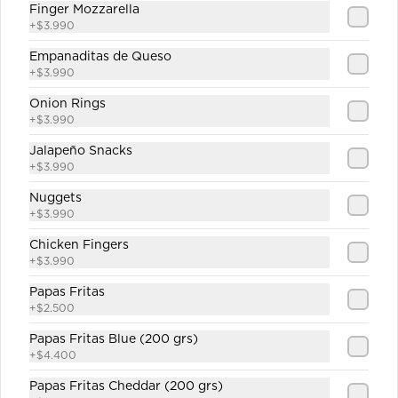
Finger Mozzarella
+
$3.990
Jugo Durazno
Empanaditas de Queso
+
$3.990
Onion Rings
+
$3.990
$1.890
Jalapeño Snacks
+
$3.990
Nuggets
Jugo Piña
+
$3.990
Chicken Fingers
+
$3.990
Papas Fritas
$1.890
+
$2.500
Papas Fritas Blue (200 grs)
+
$4.400
Sprite
Papas Fritas Cheddar (200 grs)