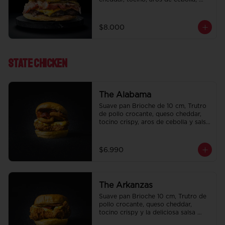
pepinillo, Bbq y ketchup.
$8.000
State ChIcken
The Alabama
Suave pan Brioche de 10 cm, Trutro 
de pollo crocante, queso cheddar, 
tocino crispy, aros de cebolla y salsa 
BBQ.
$6.990
The Arkanzas
Suave pan Brioche 10 cm, Trutro de 
pollo crocante, queso cheddar, 
tocino crispy y la deliciosa salsa 
honey mustard.