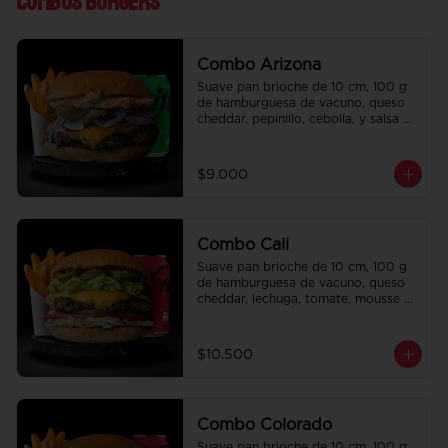
Combos Burgers
Combo Arizona
Suave pan brioche de 10 cm, 100 g 
de hamburguesa de vacuno, queso 
cheddar, pepinillo, cebolla, y salsa de 
la casa. Papas fritas perfectamente 
condimentadas, salsa de la casa de 
regalo a elección y una bebida de 
$9.000
350 cc a elección.
Combo Cali
Suave pan brioche de 10 cm, 100 g 
de hamburguesa de vacuno, queso 
cheddar, lechuga, tomate, mousse de 
palta, jalapeño y mayo merken. 
Papas fritas perfectamente 
condimentadas, salsa de la casa de 
$10.500
regalo a elección y una bebida de 
350 cc a elección.
Combo Colorado
Suave pan brioche de 10 cm, 100 g 