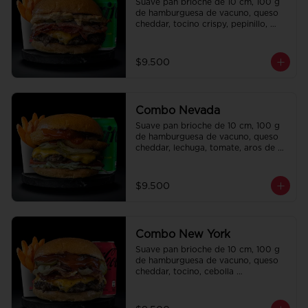
Suave pan brioche de 10 cm, 100 g 
de hamburguesa de vacuno, queso 
cheddar, tocino crispy, pepinillo, 
salsa de la casa y salsa Tasty. Papas 
fritas perfectamente condimentadas, 
salsa de la casa de regalo a elección 
$9.500
y una Bebida de 350 cc a elección.
Combo Nevada
Suave pan brioche de 10 cm, 100 g 
de hamburguesa de vacuno, queso 
cheddar, lechuga, tomate, aros de 
cebolla, tocino, pepinillo, ali oli y 
ketchup. Papas fritas perfectamente 
condimentadas, salsa de la casa de 
$9.500
regalo a elección y una bebida de 
350 cc a elección.
Combo New York
Suave pan brioche de 10 cm, 100 g 
de hamburguesa de vacuno, queso 
cheddar, tocino, cebolla 
caramelizada, pepinillo, ketchup y 
Bbq. Papas fritas perfectamente 
condimentadas, salsa de la casa de 