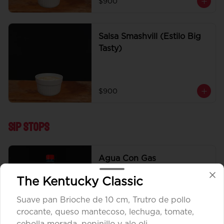
$900
Salsa Smashvill (Estilo Big
Tasty)
$900
Sip Stops
Agua Con Gas
The Kentucky Classic
Suave pan Brioche de 10 cm, Trutro de pollo
crocante, queso mantecoso, lechuga, tomate,
$1.890