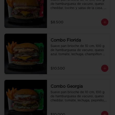
de hamburguesa de vacuno, queso 
cheddar, tocino y salsa de la casa. 
Papas fritas perfectamente 
condimentadas, salsa de la casa de 
regalo a elección y una bebida de 
$8.500
350 cc a elección.
Combo Florida
Suave pan brioche de 10 cm, 100 g 
de hamburguesa de vacuno, queso 
azul, tomate, lechuga, champiñon 
salteado, cebolla caramelizada, 
tocino y salsa Queso SMASHVILLE. 
Papas fritas perfectamente 
$10.500
condimentadas, salsa de la casa de 
regalo a elección y una bebida de 
350 cc a elección.
Combo Georgia
Suave pan brioche de 10 cm, 100 g 
de hamburguesa de vacuno, queso 
cheddar, tomate, lechuga, pepinillo, 
cebolla morada, ali oli y salsa de la 
casa. Papas fritas perfectamente 
condimentadas, salsa de la casa de 
$10.000