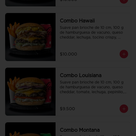
regalo a elección y una bebida de 
350 cc a elección.
Combo Hawaii
Suave pan brioche de 10 cm, 100 g 
de hamburguesa de vacuno, queso 
cheddar, lechuga, tocino crispy, 
cebolla crispy, papas hilo, bbq y 
honey mustard. Papas fritas 
perfectamente condimentadas, salsa 
$10.000
de la casa de regalo a elección y una 
Bebida de 350cc a elección.
Combo Louisiana
Suave pan brioche de 10 cm, 100 g 
de hamburguesa de vacuno, queso 
cheddar, tomate, lechuga, pepinillo, 
cebolla morada, ali oli y salsa de la 
casa. Papas fritas perfectamente 
condimentadas, salsa de la casa de 
$9.500
regalo a elección y una bebida de 
350 cc a elección.
Combo Montana