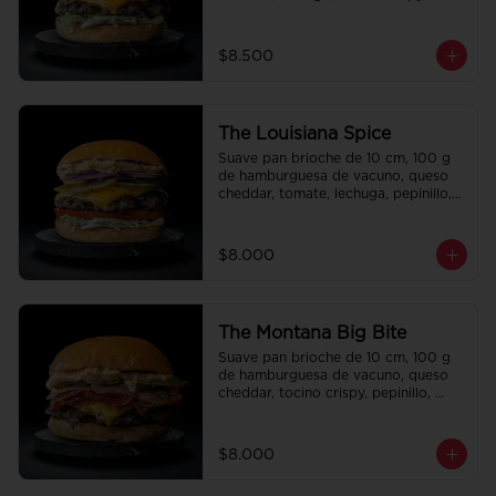
cebolla crispy, papas hilo, bbq y 
honey mustard.
$8.500
The Louisiana Spice
Suave pan brioche de 10 cm, 100 g 
de hamburguesa de vacuno, queso 
cheddar, tomate, lechuga, pepinillo, 
cebolla morada, ali oli y salsa de la 
casa.
$8.000
The Montana Big Bite
Suave pan brioche de 10 cm, 100 g 
de hamburguesa de vacuno, queso 
cheddar, tocino crispy, pepinillo, 
salsa de la casa y salsa Tasty.
$8.000