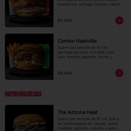
mantecoso, lechuga, tomate, cebolla 
morada, pepinillo y ali oli.  Papas 
fritas perfectamente condimentadas, 
salsa de la casa de regalo a elección 
$9.490
y una bebida de 350 cc a elección.
Combo Nashville
Suave pan brioche de 10 cm, 
pechuga de pollo crocante, cole 
slaw, tomate, pepinillo, tocino y 
honey mustard.  Papas fritas 
perfectamente condimentadas, salsa 
de la casa de regalo a elección y una 
$9.490
bebida de 350 cc a elección.
Hamburguesas
The Arizona Heat
Suave pan brioche de 10 cm, 100 g 
de hamburguesa de vacuno, queso 
cheddar, pepinillo, cebolla, y salsa de 