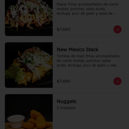
Papas fritas acompañados de carne 
molida, porotos, salsa ácida, 
lechuga, pico de gallo y salsa de 
queso cheddar.
$7.490
New Mexico Stack
Tortillas de maíz fritas acompañados 
de carne molida, porotos, salsa 
acida, lechuga, pico de gallo y salsa 
de queso cheddar.
$7.490
Nuggets
5 Unidades