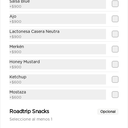
Salsa Blue
+
$900
Ajo
$1.890
+
$900
Lactonesa Casera Neutra
+
$900
Fanta
Merkén
+
$900
Honey Mustard
+
$900
$1.890
Ketchup
+
$600
Fanta Zero
Mostaza
+
$600
Roadtrip Snacks
Opcional
Seleccione al menos 1
$1.890