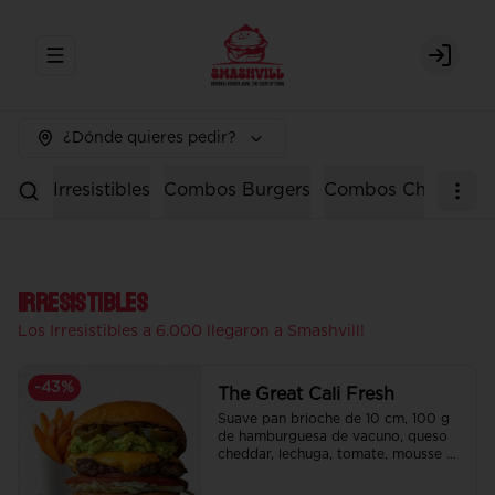
Abrir menu de navegación
Login
¿Dónde quieres pedir?
Irresistibles
Combos Burgers
Combos Chicken
Irresistibles
Los Irresistibles a 6.000 llegaron a Smashvill!
-
43
%
The Great Cali Fresh
Suave pan brioche de 10 cm, 100 g 
de hamburguesa de vacuno, queso 
cheddar, lechuga, tomate, mousse de 
palta, jalapeño y mayo merken.

Incluye papas fritas crocantes.