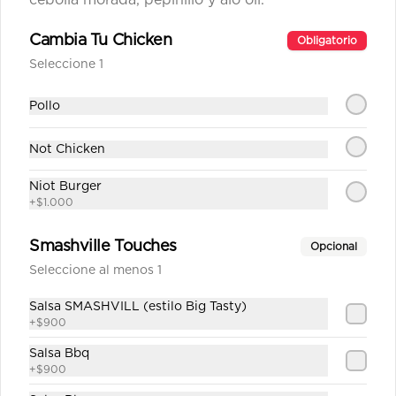
cebolla morada, pepinillo y alo oli.
Cambia Tu Chicken
Obligatorio
Agua Sin Gas
Seleccione 1
Pollo
$1.890
Not Chicken
Niot Burger
Coca Cola Tradicional
+
$1.000
Smashville Touches
Opcional
Seleccione al menos 1
$1.890
Salsa SMASHVILL (estilo Big Tasty)
+
$900
Salsa Bbq
Coca Cola Zero
+
$900