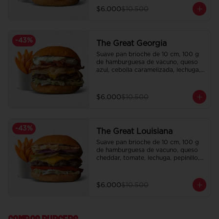
$6.000
$10.500
-
43
%
The Great Georgia
Suave pan brioche de 10 cm, 100 g 
de hamburguesa de vacuno, queso 
azul, cebolla caramelizada, lechuga, 
tocino crispy y salsa Tasty.

Incluye papas fritas crocantes.
$6.000
$10.500
-
43
%
The Great Louisiana
Suave pan brioche de 10 cm, 100 g 
de hamburguesa de vacuno, queso 
cheddar, tomate, lechuga, pepinillo, 
cebolla morada, ali oli y salsa de la 
casa.

Incluye papas fritas crocantes.
$6.000
$10.500