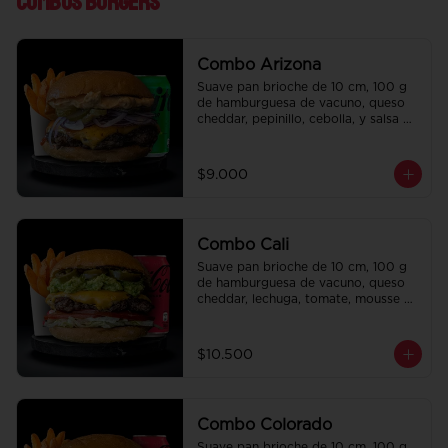
Combos Burgers
Combo Arizona
Suave pan brioche de 10 cm, 100 g 
de hamburguesa de vacuno, queso 
cheddar, pepinillo, cebolla, y salsa de 
la casa. Papas fritas perfectamente 
condimentadas, salsa de la casa de 
regalo a elección y una bebida de 
$9.000
350 cc a elección.
Combo Cali
Suave pan brioche de 10 cm, 100 g 
de hamburguesa de vacuno, queso 
cheddar, lechuga, tomate, mousse de 
palta, jalapeño y mayo merken. 
Papas fritas perfectamente 
condimentadas, salsa de la casa de 
$10.500
regalo a elección y una bebida de 
350 cc a elección.
Combo Colorado
Suave pan brioche de 10 cm, 100 g 