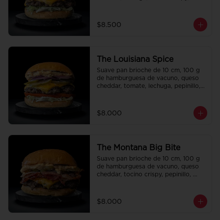
cebolla crispy, papas hilo, bbq y 
honey mustard.
$8.500
The Louisiana Spice
Suave pan brioche de 10 cm, 100 g 
de hamburguesa de vacuno, queso 
cheddar, tomate, lechuga, pepinillo, 
cebolla morada, ali oli y salsa de la 
casa.
$8.000
The Montana Big Bite
Suave pan brioche de 10 cm, 100 g 
de hamburguesa de vacuno, queso 
cheddar, tocino crispy, pepinillo, 
salsa de la casa y salsa Tasty.
$8.000