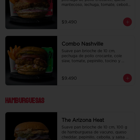
mantecoso, lechuga, tomate, cebolla 
morada, pepinillo y ali oli.  Papas 
fritas perfectamente condimentadas, 
salsa de la casa de regalo a elección 
$9.490
y una bebida de 350 cc a elección.
Combo Nashville
Suave pan brioche de 10 cm, 
pechuga de pollo crocante, cole 
slaw, tomate, pepinillo, tocino y 
honey mustard.  Papas fritas 
perfectamente condimentadas, salsa 
de la casa de regalo a elección y una 
$9.490
bebida de 350 cc a elección.
Hamburguesas
The Arizona Heat
Suave pan brioche de 10 cm, 100 g 
de hamburguesa de vacuno, queso 
cheddar, pepinillo, cebolla, y salsa de 