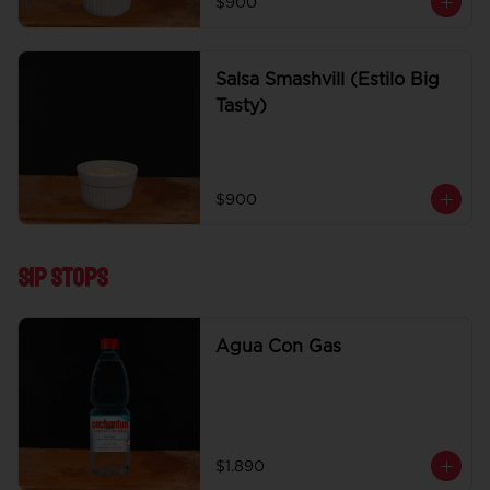
$900
Salsa Smashvill (Estilo Big
Tasty)
$900
Sip Stops
Agua Con Gas
$1.890