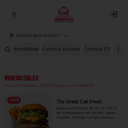
Abrir menu de navegación
Login
¿Dónde quieres pedir?
Irresistibles
Combos Burgers
Combos Chicken
Irresistibles
Los Irresistibles a 6.000 llegaron a Smashvill!
-
43
%
The Great Cali Fresh
Suave pan brioche de 10 cm, 100 g 
de hamburguesa de vacuno, queso 
cheddar, lechuga, tomate, mousse de 
palta, jalapeño y mayo merken.

Incluye papas fritas crocantes.