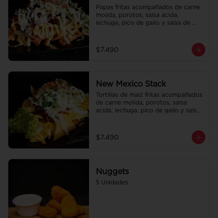
Papas fritas acompañados de carne 
molida, porotos, salsa ácida, 
lechuga, pico de gallo y salsa de 
queso cheddar.
$7.490
New Mexico Stack
Tortillas de maíz fritas acompañados 
de carne molida, porotos, salsa 
acida, lechuga, pico de gallo y salsa 
de queso cheddar.
$7.490
Nuggets
5 Unidades