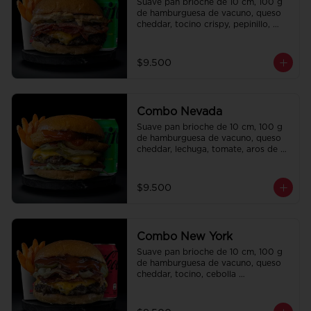
Suave pan brioche de 10 cm, 100 g 
de hamburguesa de vacuno, queso 
cheddar, tocino crispy, pepinillo, 
salsa de la casa y salsa Tasty. Papas 
fritas perfectamente condimentadas, 
salsa de la casa de regalo a elección 
$9.500
y una Bebida de 350 cc a elección.
Combo Nevada
Suave pan brioche de 10 cm, 100 g 
de hamburguesa de vacuno, queso 
cheddar, lechuga, tomate, aros de 
cebolla, tocino, pepinillo, ali oli y 
ketchup. Papas fritas perfectamente 
condimentadas, salsa de la casa de 
$9.500
regalo a elección y una bebida de 
350 cc a elección.
Combo New York
Suave pan brioche de 10 cm, 100 g 
de hamburguesa de vacuno, queso 
cheddar, tocino, cebolla 
caramelizada, pepinillo, ketchup y 
Bbq. Papas fritas perfectamente 
condimentadas, salsa de la casa de 