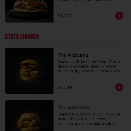
pepinillo, Bbq y ketchup.
$8.000
State ChIcken
The Alabama
Suave pan Brioche de 10 cm, Trutro 
de pollo crocante, queso cheddar, 
tocino crispy, aros de cebolla y salsa 
BBQ.
$6.990
The Arkanzas
Suave pan Brioche 10 cm, Trutro de 
pollo crocante, queso cheddar, 
tocino crispy y la deliciosa salsa 
honey mustard.