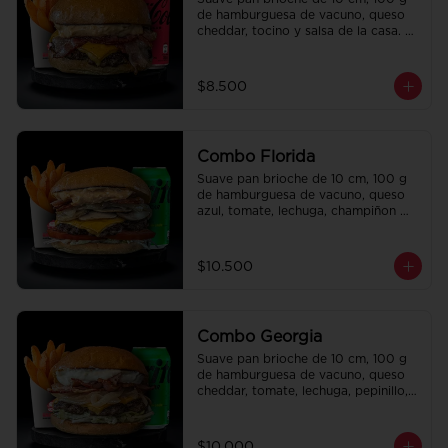
de hamburguesa de vacuno, queso 
cheddar, tocino y salsa de la casa. 
Papas fritas perfectamente 
condimentadas, salsa de la casa de 
regalo a elección y una bebida de 
$8.500
350 cc a elección.
Combo Florida
Suave pan brioche de 10 cm, 100 g 
de hamburguesa de vacuno, queso 
azul, tomate, lechuga, champiñon 
salteado, cebolla caramelizada, 
tocino y salsa Queso SMASHVILLE. 
Papas fritas perfectamente 
$10.500
condimentadas, salsa de la casa de 
regalo a elección y una bebida de 
350 cc a elección.
Combo Georgia
Suave pan brioche de 10 cm, 100 g 
de hamburguesa de vacuno, queso 
cheddar, tomate, lechuga, pepinillo, 
cebolla morada, ali oli y salsa de la 
casa. Papas fritas perfectamente 
condimentadas, salsa de la casa de 
$10.000