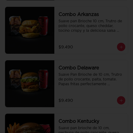
Combo Arkanzas
Suave pan Brioche 10 cm, Trutro de 
pollo crocante, queso cheddar, 
tocino crispy y la deliciosa salsa 
honey mustard. Papas fritas 
perfectamente condimentadas, salsa 
de la casa de regalo a elección y una 
$9.490
Bebida de 350cc a elección.
Combo Delaware
Suave Pan Brioche de 10 cm, Trutro 
de pollo crocante, palta, tomate. 
Papas fritas perfectamente 
condimentadas, salsa de la casa de 
regalo a elección y una Bebida de 
350cc a elección.
$9.490
Combo Kentucky
Suave pan brioche de 10 cm, 
pechuga de pollo crocante, queso 