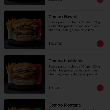
regalo a elección y una bebida de 
350 cc a elección.
Combo Hawaii
Suave pan brioche de 10 cm, 100 g 
de hamburguesa de vacuno, queso 
cheddar, lechuga, tocino crispy, 
cebolla crispy, papas hilo, bbq y 
honey mustard. Papas fritas 
perfectamente condimentadas, salsa 
$10.000
de la casa de regalo a elección y una 
Bebida de 350cc a elección.
Combo Louisiana
Suave pan brioche de 10 cm, 100 g 
de hamburguesa de vacuno, queso 
cheddar, tomate, lechuga, pepinillo, 
cebolla morada, ali oli y salsa de la 
casa. Papas fritas perfectamente 
condimentadas, salsa de la casa de 
$9.500
regalo a elección y una bebida de 
350 cc a elección.
Combo Montana