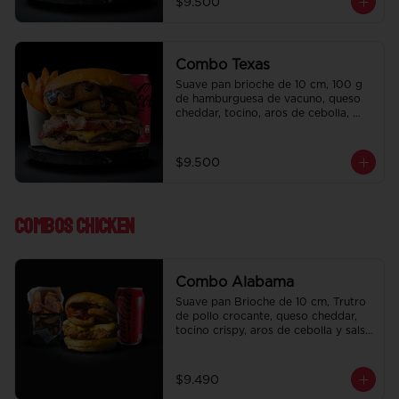
$9.500
regalo a elección y una Bebida de 
350 cc a elección.
Combo Texas
Suave pan brioche de 10 cm, 100 g 
de hamburguesa de vacuno, queso 
cheddar, tocino, aros de cebolla, 
pepinillo, Bbq y ketchup. Papas fritas 
perfectamente condimentadas, salsa 
de la casa de regalo a elección y una 
$9.500
Bebida de 350 cc a elección.
Combos Chicken
Combo Alabama
Suave pan Brioche de 10 cm, Trutro 
de pollo crocante, queso cheddar, 
tocino crispy, aros de cebolla y salsa 
BBQ. Salsa de la casa de regalo a 
elección y una bebida de 350 cc a 
elección.
$9.490