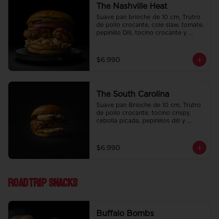
The Nashville Heat
Suave pan brioche de 10 cm, Trutro 
de pollo crocante, cole slaw, tomate, 
pepinillo Dill, tocino crocante y 
honey mustard.
$6.990
The South Carolina
Suave pan Brioche de 10 cm, Trutro 
de pollo crocante, tocino crispy, 
cebolla picada, pepinillos dill y 
nuestra deliciosa salsa big tasty.
$6.990
Roadtrip Snacks
Buffalo Bombs