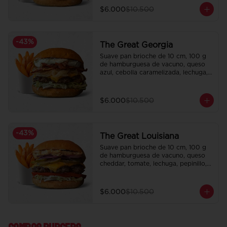
$6.000
$10.500
-
43
%
The Great Georgia
Suave pan brioche de 10 cm, 100 g 
de hamburguesa de vacuno, queso 
azul, cebolla caramelizada, lechuga, 
tocino crispy y salsa Tasty.

Incluye papas fritas crocantes.
$6.000
$10.500
-
43
%
The Great Louisiana
Suave pan brioche de 10 cm, 100 g 
de hamburguesa de vacuno, queso 
cheddar, tomate, lechuga, pepinillo, 
cebolla morada, ali oli y salsa de la 
casa.

Incluye papas fritas crocantes.
$6.000
$10.500