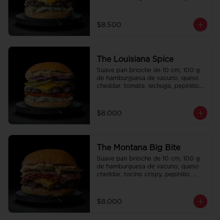
cebolla crispy, papas hilo, bbq y 
honey mustard.
$8.500
The Louisiana Spice
Suave pan brioche de 10 cm, 100 g 
de hamburguesa de vacuno, queso 
cheddar, tomate, lechuga, pepinillo, 
cebolla morada, ali oli y salsa de la 
casa.
$8.000
The Montana Big Bite
Suave pan brioche de 10 cm, 100 g 
de hamburguesa de vacuno, queso 
cheddar, tocino crispy, pepinillo, 
salsa de la casa y salsa Tasty.
$8.000