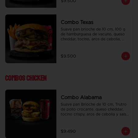
$9.500
regalo a elección y una Bebida de 
350 cc a elección.
Combo Texas
Suave pan brioche de 10 cm, 100 g 
de hamburguesa de vacuno, queso 
cheddar, tocino, aros de cebolla, 
pepinillo, Bbq y ketchup. Papas fritas 
perfectamente condimentadas, salsa 
de la casa de regalo a elección y una 
$9.500
Bebida de 350 cc a elección.
Combos Chicken
Combo Alabama
Suave pan Brioche de 10 cm, Trutro 
de pollo crocante, queso cheddar, 
tocino crispy, aros de cebolla y salsa 
BBQ. Salsa de la casa de regalo a 
elección y una bebida de 350 cc a 
elección.
$9.490