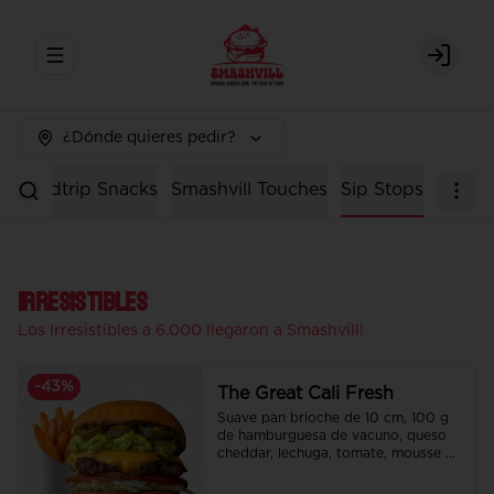
Abrir menu de navegación
Login
¿Dónde quieres pedir?
n
Roadtrip Snacks
Smashvill Touches
Sip Stops
Irresistibles
Los Irresistibles a 6.000 llegaron a Smashvill!
-
43
%
The Great Cali Fresh
Suave pan brioche de 10 cm, 100 g 
de hamburguesa de vacuno, queso 
cheddar, lechuga, tomate, mousse de 
palta, jalapeño y mayo merken.

Incluye papas fritas crocantes.