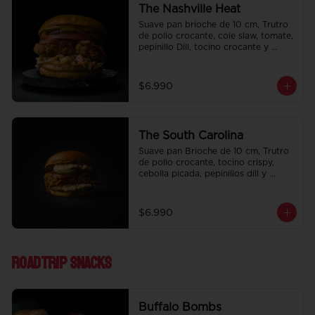
The Nashville Heat
Suave pan brioche de 10 cm, Trutro 
de pollo crocante, cole slaw, tomate, 
pepinillo Dill, tocino crocante y 
honey mustard.
$6.990
The South Carolina
Suave pan Brioche de 10 cm, Trutro 
de pollo crocante, tocino crispy, 
cebolla picada, pepinillos dill y 
nuestra deliciosa salsa big tasty.
$6.990
Roadtrip Snacks
Buffalo Bombs