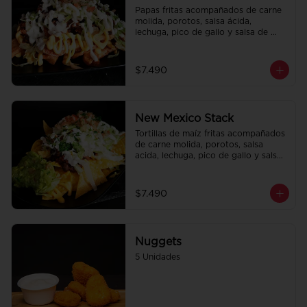
Papas fritas acompañados de carne 
molida, porotos, salsa ácida, 
lechuga, pico de gallo y salsa de 
queso cheddar.
$7.490
New Mexico Stack
Tortillas de maíz fritas acompañados 
de carne molida, porotos, salsa 
acida, lechuga, pico de gallo y salsa 
de queso cheddar.
$7.490
Nuggets
5 Unidades