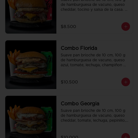
de hamburguesa de vacuno, queso 
cheddar, tocino y salsa de la casa. 
Papas fritas perfectamente 
condimentadas, salsa de la casa de 
regalo a elección y una bebida de 
$8.500
350 cc a elección.
Combo Florida
Suave pan brioche de 10 cm, 100 g 
de hamburguesa de vacuno, queso 
azul, tomate, lechuga, champiñon 
salteado, cebolla caramelizada, 
tocino y salsa Queso SMASHVILLE. 
Papas fritas perfectamente 
$10.500
condimentadas, salsa de la casa de 
regalo a elección y una bebida de 
350 cc a elección.
Combo Georgia
Suave pan brioche de 10 cm, 100 g 
de hamburguesa de vacuno, queso 
cheddar, tomate, lechuga, pepinillo, 
cebolla morada, ali oli y salsa de la 
casa. Papas fritas perfectamente 
condimentadas, salsa de la casa de 
$10.000