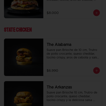
pepinillo, Bbq y ketchup.
$8.000
State ChIcken
The Alabama
Suave pan Brioche de 10 cm, Trutro 
de pollo crocante, queso cheddar, 
tocino crispy, aros de cebolla y salsa 
BBQ.
$6.990
The Arkanzas
Suave pan Brioche 10 cm, Trutro de 
pollo crocante, queso cheddar, 
tocino crispy y la deliciosa salsa 
honey mustard.