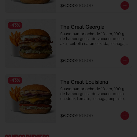
$6.000
$10.500
-
43
%
The Great Georgia
Suave pan brioche de 10 cm, 100 g 
de hamburguesa de vacuno, queso 
azul, cebolla caramelizada, lechuga, 
tocino crispy y salsa Tasty.

Incluye papas fritas crocantes.
$6.000
$10.500
-
43
%
The Great Louisiana
Suave pan brioche de 10 cm, 100 g 
de hamburguesa de vacuno, queso 
cheddar, tomate, lechuga, pepinillo, 
cebolla morada, ali oli y salsa de la 
casa.

Incluye papas fritas crocantes.
$6.000
$10.500