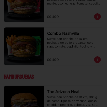
mantecoso, lechuga, tomate, cebolla 
morada, pepinillo y ali oli.  Papas 
fritas perfectamente condimentadas, 
salsa de la casa de regalo a elección 
$9.490
y una bebida de 350 cc a elección.
Combo Nashville
Suave pan brioche de 10 cm, 
pechuga de pollo crocante, cole 
slaw, tomate, pepinillo, tocino y 
honey mustard.  Papas fritas 
perfectamente condimentadas, salsa 
de la casa de regalo a elección y una 
$9.490
bebida de 350 cc a elección.
Hamburguesas
The Arizona Heat
Suave pan brioche de 10 cm, 100 g 
de hamburguesa de vacuno, queso 
cheddar, pepinillo, cebolla, y salsa de 