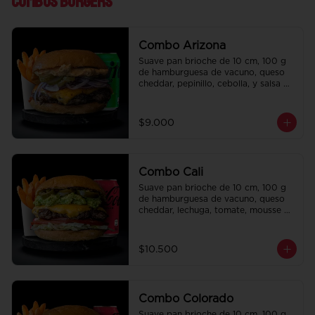
Combos Burgers
Combo Arizona
Suave pan brioche de 10 cm, 100 g 
de hamburguesa de vacuno, queso 
cheddar, pepinillo, cebolla, y salsa de 
la casa. Papas fritas perfectamente 
condimentadas, salsa de la casa de 
regalo a elección y una bebida de 
$9.000
350 cc a elección.
Combo Cali
Suave pan brioche de 10 cm, 100 g 
de hamburguesa de vacuno, queso 
cheddar, lechuga, tomate, mousse de 
palta, jalapeño y mayo merken. 
Papas fritas perfectamente 
condimentadas, salsa de la casa de 
$10.500
regalo a elección y una bebida de 
350 cc a elección.
Combo Colorado
Suave pan brioche de 10 cm, 100 g 