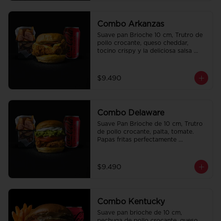
Combo Arkanzas
Suave pan Brioche 10 cm, Trutro de 
pollo crocante, queso cheddar, 
tocino crispy y la deliciosa salsa 
honey mustard. Papas fritas 
perfectamente condimentadas, salsa 
de la casa de regalo a elección y una 
$9.490
Bebida de 350cc a elección.
Combo Delaware
Suave Pan Brioche de 10 cm, Trutro 
de pollo crocante, palta, tomate. 
Papas fritas perfectamente 
condimentadas, salsa de la casa de 
regalo a elección y una Bebida de 
350cc a elección.
$9.490
Combo Kentucky
Suave pan brioche de 10 cm, 
pechuga de pollo crocante, queso 