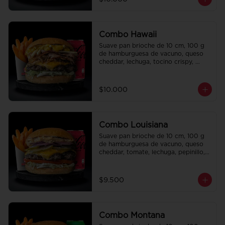
regalo a elección y una bebida de 
350 cc a elección.
Combo Hawaii
Suave pan brioche de 10 cm, 100 g 
de hamburguesa de vacuno, queso 
cheddar, lechuga, tocino crispy, 
cebolla crispy, papas hilo, bbq y 
honey mustard. Papas fritas 
perfectamente condimentadas, salsa 
$10.000
de la casa de regalo a elección y una 
Bebida de 350cc a elección.
Combo Louisiana
Suave pan brioche de 10 cm, 100 g 
de hamburguesa de vacuno, queso 
cheddar, tomate, lechuga, pepinillo, 
cebolla morada, ali oli y salsa de la 
casa. Papas fritas perfectamente 
condimentadas, salsa de la casa de 
$9.500
regalo a elección y una bebida de 
350 cc a elección.
Combo Montana