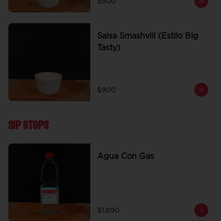
$900
Salsa Smashvill (Estilo Big
Tasty)
$900
Sip Stops
Agua Con Gas
$1.890