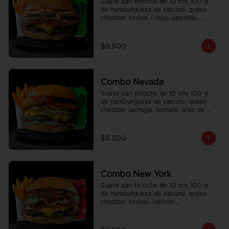
Suave pan brioche de 10 cm, 100 g 
de hamburguesa de vacuno, queso 
cheddar, tocino crispy, pepinillo, 
salsa de la casa y salsa Tasty. Papas 
fritas perfectamente condimentadas, 
salsa de la casa de regalo a elección 
$9.500
y una Bebida de 350 cc a elección.
Combo Nevada
Suave pan brioche de 10 cm, 100 g 
de hamburguesa de vacuno, queso 
cheddar, lechuga, tomate, aros de 
cebolla, tocino, pepinillo, ali oli y 
ketchup. Papas fritas perfectamente 
condimentadas, salsa de la casa de 
$9.500
regalo a elección y una bebida de 
350 cc a elección.
Combo New York
Suave pan brioche de 10 cm, 100 g 
de hamburguesa de vacuno, queso 
cheddar, tocino, cebolla 
caramelizada, pepinillo, ketchup y 
Bbq. Papas fritas perfectamente 
condimentadas, salsa de la casa de 