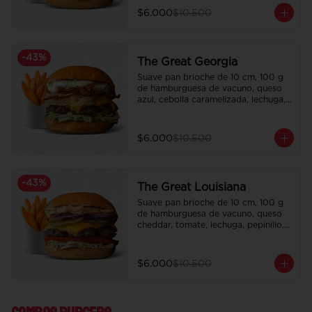
$6.000
$10.500
-
43
%
The Great Georgia
Suave pan brioche de 10 cm, 100 g 
de hamburguesa de vacuno, queso 
azul, cebolla caramelizada, lechuga, 
tocino crispy y salsa Tasty.

Incluye papas fritas crocantes.
$6.000
$10.500
-
43
%
The Great Louisiana
Suave pan brioche de 10 cm, 100 g 
de hamburguesa de vacuno, queso 
cheddar, tomate, lechuga, pepinillo, 
cebolla morada, ali oli y salsa de la 
casa.

Incluye papas fritas crocantes.
$6.000
$10.500