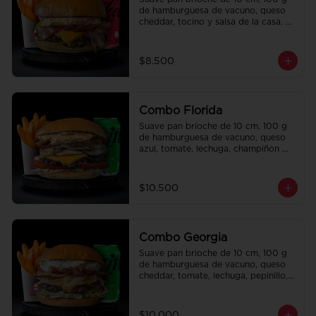
de hamburguesa de vacuno, queso 
cheddar, tocino y salsa de la casa. 
Papas fritas perfectamente 
condimentadas, salsa de la casa de 
regalo a elección y una bebida de 
$8.500
350 cc a elección.
Combo Florida
Suave pan brioche de 10 cm, 100 g 
de hamburguesa de vacuno, queso 
azul, tomate, lechuga, champiñon 
salteado, cebolla caramelizada, 
tocino y salsa Queso SMASHVILLE. 
Papas fritas perfectamente 
$10.500
condimentadas, salsa de la casa de 
regalo a elección y una bebida de 
350 cc a elección.
Combo Georgia
Suave pan brioche de 10 cm, 100 g 
de hamburguesa de vacuno, queso 
cheddar, tomate, lechuga, pepinillo, 
cebolla morada, ali oli y salsa de la 
casa. Papas fritas perfectamente 
condimentadas, salsa de la casa de 
$10.000