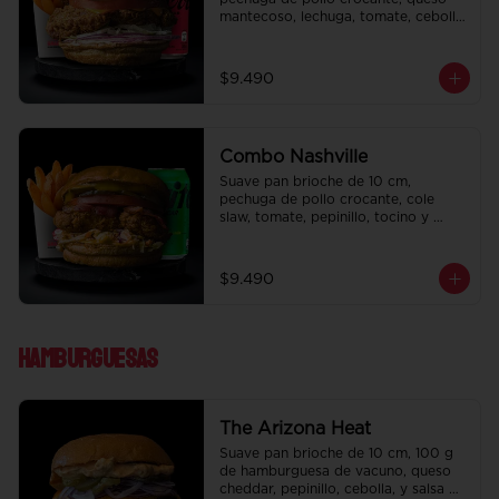
mantecoso, lechuga, tomate, cebolla 
morada, pepinillo y ali oli.  Papas 
fritas perfectamente condimentadas, 
salsa de la casa de regalo a elección 
$9.490
y una bebida de 350 cc a elección.
Combo Nashville
Suave pan brioche de 10 cm, 
pechuga de pollo crocante, cole 
slaw, tomate, pepinillo, tocino y 
honey mustard.  Papas fritas 
perfectamente condimentadas, salsa 
de la casa de regalo a elección y una 
$9.490
bebida de 350 cc a elección.
Hamburguesas
The Arizona Heat
Suave pan brioche de 10 cm, 100 g 
de hamburguesa de vacuno, queso 
cheddar, pepinillo, cebolla, y salsa de 