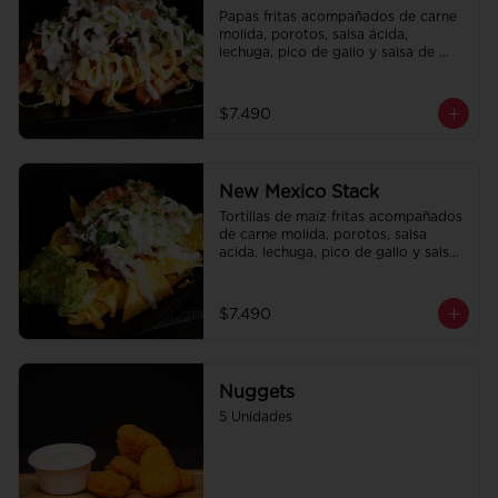
Papas fritas acompañados de carne 
molida, porotos, salsa ácida, 
lechuga, pico de gallo y salsa de 
queso cheddar.
$7.490
New Mexico Stack
Tortillas de maíz fritas acompañados 
de carne molida, porotos, salsa 
acida, lechuga, pico de gallo y salsa 
de queso cheddar.
$7.490
Nuggets
5 Unidades