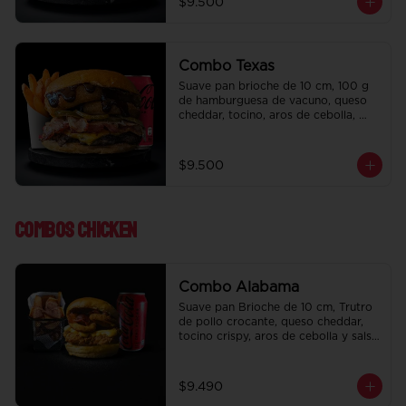
$9.500
regalo a elección y una Bebida de 
350 cc a elección.
Combo Texas
Suave pan brioche de 10 cm, 100 g 
de hamburguesa de vacuno, queso 
cheddar, tocino, aros de cebolla, 
pepinillo, Bbq y ketchup. Papas fritas 
perfectamente condimentadas, salsa 
de la casa de regalo a elección y una 
$9.500
Bebida de 350 cc a elección.
Combos Chicken
Combo Alabama
Suave pan Brioche de 10 cm, Trutro 
de pollo crocante, queso cheddar, 
tocino crispy, aros de cebolla y salsa 
BBQ. Salsa de la casa de regalo a 
elección y una bebida de 350 cc a 
elección.
$9.490