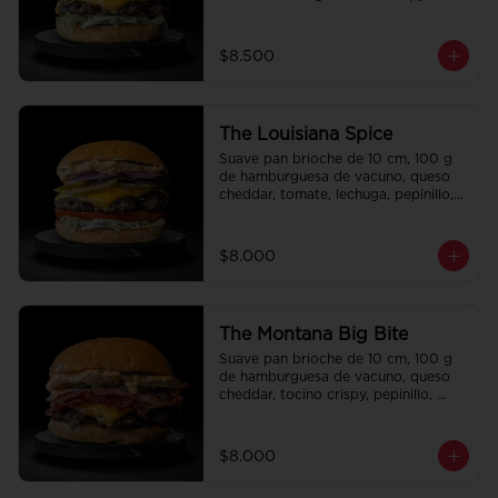
cebolla crispy, papas hilo, bbq y 
honey mustard.
$8.500
The Louisiana Spice
Suave pan brioche de 10 cm, 100 g 
de hamburguesa de vacuno, queso 
cheddar, tomate, lechuga, pepinillo, 
cebolla morada, ali oli y salsa de la 
casa.
$8.000
The Montana Big Bite
Suave pan brioche de 10 cm, 100 g 
de hamburguesa de vacuno, queso 
cheddar, tocino crispy, pepinillo, 
salsa de la casa y salsa Tasty.
$8.000