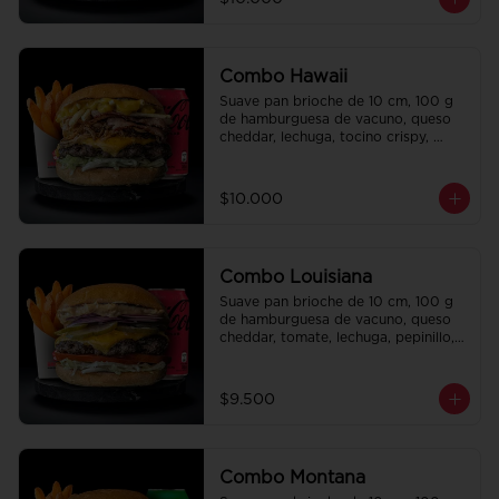
regalo a elección y una bebida de 
350 cc a elección.
Combo Hawaii
Suave pan brioche de 10 cm, 100 g 
de hamburguesa de vacuno, queso 
cheddar, lechuga, tocino crispy, 
cebolla crispy, papas hilo, bbq y 
honey mustard. Papas fritas 
perfectamente condimentadas, salsa 
$10.000
de la casa de regalo a elección y una 
Bebida de 350cc a elección.
Combo Louisiana
Suave pan brioche de 10 cm, 100 g 
de hamburguesa de vacuno, queso 
cheddar, tomate, lechuga, pepinillo, 
cebolla morada, ali oli y salsa de la 
casa. Papas fritas perfectamente 
condimentadas, salsa de la casa de 
$9.500
regalo a elección y una bebida de 
350 cc a elección.
Combo Montana