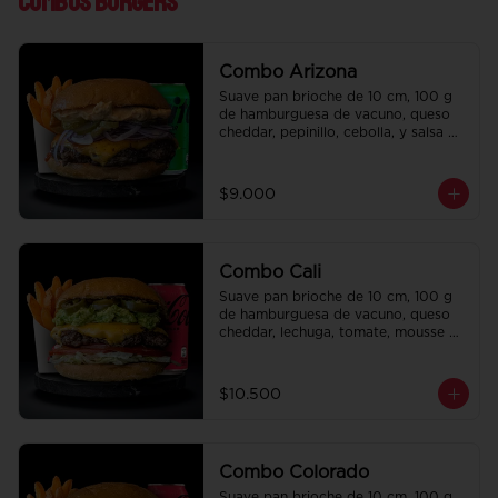
Combos Burgers
Combo Arizona
Suave pan brioche de 10 cm, 100 g 
de hamburguesa de vacuno, queso 
cheddar, pepinillo, cebolla, y salsa de 
la casa. Papas fritas perfectamente 
condimentadas, salsa de la casa de 
regalo a elección y una bebida de 
$9.000
350 cc a elección.
Combo Cali
Suave pan brioche de 10 cm, 100 g 
de hamburguesa de vacuno, queso 
cheddar, lechuga, tomate, mousse de 
palta, jalapeño y mayo merken. 
Papas fritas perfectamente 
condimentadas, salsa de la casa de 
$10.500
regalo a elección y una bebida de 
350 cc a elección.
Combo Colorado
Suave pan brioche de 10 cm, 100 g 