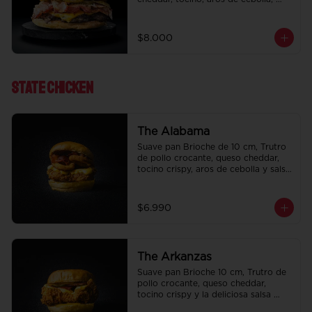
pepinillo, Bbq y ketchup.
$8.000
State ChIcken
The Alabama
Suave pan Brioche de 10 cm, Trutro 
de pollo crocante, queso cheddar, 
tocino crispy, aros de cebolla y salsa 
BBQ.
$6.990
The Arkanzas
Suave pan Brioche 10 cm, Trutro de 
pollo crocante, queso cheddar, 
tocino crispy y la deliciosa salsa 
honey mustard.