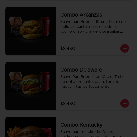
Combo Arkanzas
Suave pan Brioche 10 cm, Trutro de 
pollo crocante, queso cheddar, 
tocino crispy y la deliciosa salsa 
honey mustard. Papas fritas 
perfectamente condimentadas, salsa 
de la casa de regalo a elección y una 
$9.490
Bebida de 350cc a elección.
Combo Delaware
Suave Pan Brioche de 10 cm, Trutro 
de pollo crocante, palta, tomate. 
Papas fritas perfectamente 
condimentadas, salsa de la casa de 
regalo a elección y una Bebida de 
350cc a elección.
$9.490
Combo Kentucky
Suave pan brioche de 10 cm, 
pechuga de pollo crocante, queso 