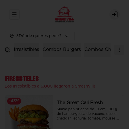
Abrir menu de navegación
Login
¿Dónde quieres pedir?
Irresistibles
Combos Burgers
Combos Chicken
Irresistibles
Los Irresistibles a 6.000 llegaron a Smashvill!
-
43
%
The Great Cali Fresh
Suave pan brioche de 10 cm, 100 g 
de hamburguesa de vacuno, queso 
cheddar, lechuga, tomate, mousse de 
palta, jalapeño y mayo merken.

Incluye papas fritas crocantes.