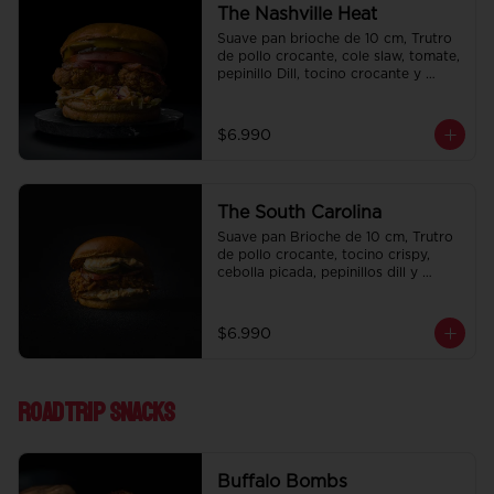
The Nashville Heat
Suave pan brioche de 10 cm, Trutro 
de pollo crocante, cole slaw, tomate, 
pepinillo Dill, tocino crocante y 
honey mustard.
$6.990
The South Carolina
Suave pan Brioche de 10 cm, Trutro 
de pollo crocante, tocino crispy, 
cebolla picada, pepinillos dill y 
nuestra deliciosa salsa big tasty.
$6.990
Roadtrip Snacks
Buffalo Bombs