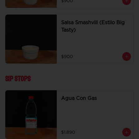
$900
Salsa Smashvill (Estilo Big
Tasty)
$900
Sip Stops
Agua Con Gas
$1.890