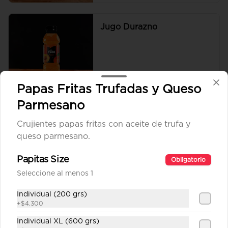
Jugo Durazno
$1.890
Papas Fritas Trufadas y Queso
Parmesano
Jugo Piña
Crujientes papas fritas con aceite de trufa y
queso parmesano.
Papitas Size
Obligatorio
Seleccione al menos 1
$1.890
Individual (200 grs)
+
$4.300
Sprite
Individual XL (600 grs)