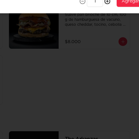
Agrega
The Newyork
Suave pan brioche de 10 cm, 100 
g de hamburguesa de vacuno, 
queso cheddar, tocino, cebolla 
caramelizada, pepinillo, ketchup 
y Bbq.
$8.000