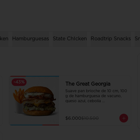
ken
Hamburguesas
State ChIcken
Roadtrip Snacks
Sm
-
43
%
The Great Georgia
Suave pan brioche de 10 cm, 100 
g de hamburguesa de vacuno, 
queso azul, cebolla 
caramelizada, lechuga, tocino 
crispy y salsa Tasty.

Incluye papas fritas crocantes.
$6.000
$10.500