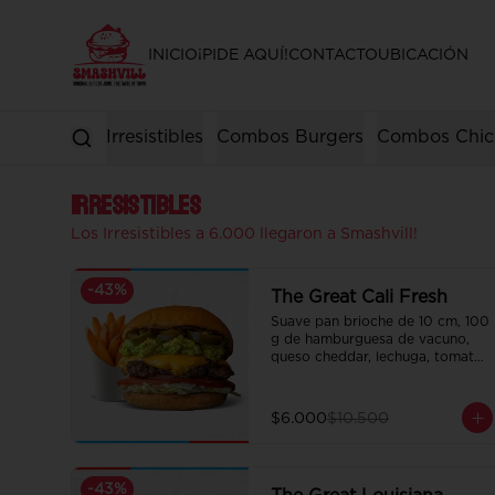
INICIO
¡PIDE AQUÍ!
CONTACTO
UBICACIÓN
Irresistibles
Combos Burgers
Combos Chic
Irresistibles
Los Irresistibles a 6.000 llegaron a Smashvill!
-
43
%
The Great Cali Fresh
Suave pan brioche de 10 cm, 100 
g de hamburguesa de vacuno, 
queso cheddar, lechuga, tomate, 
mousse de palta, jalapeño y 
mayo merken.

Incluye papas fritas crocantes.
$6.000
$10.500
-
43
%