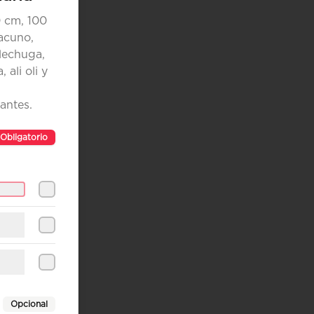
Close
0 cm, 100
acuno,
lechuga,
 ali oli y
antes.
Obligatorio
Opcional