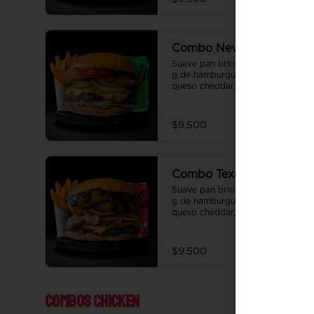
salsa de la casa de regalo a 
elección y una bebida de 350 cc 
a elección.
Combo Nevada
Suave pan brioche de 10 cm, 100 
g de hamburguesa de vacuno, 
queso cheddar, lechuga, tomate, 
aros de cebolla, tocino, pepinillo, 
ali oli y ketchup. Papas fritas 
perfectamente condimentadas, 
$9.500
salsa de la casa de regalo a 
elección y una bebida de 350 cc 
a elección.
Combo Texas
Suave pan brioche de 10 cm, 100 
g de hamburguesa de vacuno, 
queso cheddar, tocino, aros de 
cebolla, pepinillo, Bbq y ketchup. 
Papas fritas perfectamente 
condimentadas, salsa de la casa 
$9.500
de regalo a elección y una 
Bebida de 350 cc a elección.
Combos Chicken