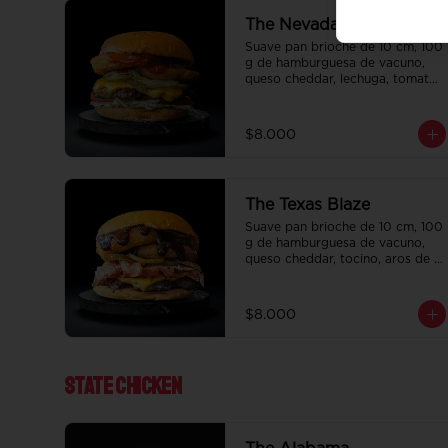
The Nevada Smash
Suave pan brioche de 10 cm, 100 
g de hamburguesa de vacuno, 
queso cheddar, lechuga, tomate, 
aros de cebolla, tocino, pepinillo, 
ali oli y ketchup.
$8.000
The Texas Blaze
Suave pan brioche de 10 cm, 100 
g de hamburguesa de vacuno, 
queso cheddar, tocino, aros de 
cebolla, pepinillo, Bbq y ketchup.
$8.000
State ChIcken