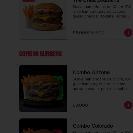
The Great Louisiana
Suave pan brioche de 10 cm, 100 
g de hamburguesa de vacuno, 
queso cheddar, tomate, lechuga, 
pepinillo, cebolla morada, ali oli 
y salsa de la casa.

Incluye papas fritas crocantes.
$6.000
$10.500
Combos Burgers
Combo Arizona
Suave pan brioche de 10 cm, 100 
g de hamburguesa de vacuno, 
queso cheddar, pepinillo, cebolla, 
y salsa de la casa. Papas fritas 
perfectamente condimentadas, 
salsa de la casa de regalo a 
$9.000
elección y una bebida de 350 cc 
a elección.
Combo Colorado
Suave pan brioche de 10 cm, 100 