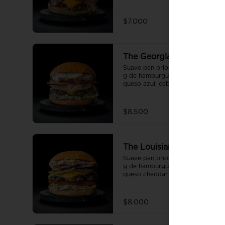
la casa.
$7.000
The Georgia Sweet
Suave pan brioche de 10 cm, 100 
g de hamburguesa de vacuno, 
queso azul, cebolla 
caramelizada, lechuga, tocino 
crispy y salsa Tasty.
$8.500
The Louisiana Spice
Suave pan brioche de 10 cm, 100 
g de hamburguesa de vacuno, 
queso cheddar, tomate, lechuga, 
pepinillo, cebolla morada, ali oli 
y salsa de la casa.
$8.000