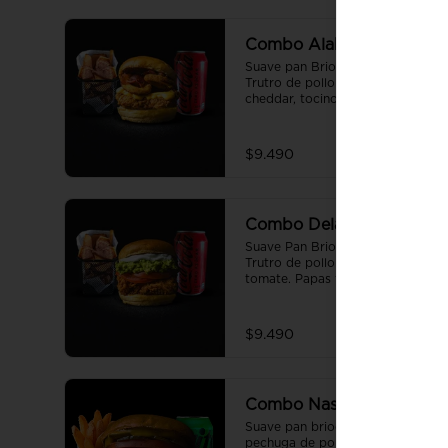
Combo Alabama
Suave pan Brioche de 10 cm, 
Trutro de pollo crocante, queso 
cheddar, tocino crispy, aros de 
cebolla y salsa BBQ. Salsa de la 
casa de regalo a elección y una 
bebida de 350 cc a elección.
$9.490
Combo Delaware
Suave Pan Brioche de 10 cm, 
Trutro de pollo crocante, palta, 
tomate. Papas fritas 
perfectamente condimentadas, 
salsa de la casa de regalo a 
elección y una Bebida de 350cc 
$9.490
a elección.
Combo Nashville
Suave pan brioche de 10 cm, 
pechuga de pollo crocante, cole 