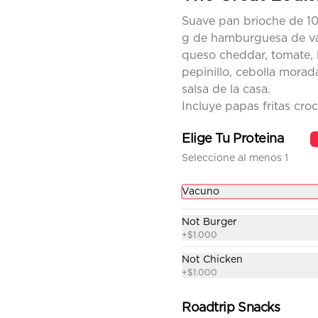
de regalo a elección y una 
Bebida de 350 cc a elección.
Suave pan brioche de 1
g de hamburguesa de v
Combo New York
queso cheddar, tomate, 
Suave pan brioche de 10 cm, 100 
pepinillo, cebolla morada,
g de hamburguesa de vacuno, 
queso cheddar, tocino, cebolla 
salsa de la casa.
caramelizada, pepinillo, ketchup 
Incluye papas fritas croc
y Bbq. Papas fritas 
perfectamente condimentadas, 
$9.500
salsa de la casa de regalo a 
Elige Tu Proteina
elección y una Bebida de 350 cc 
a elección.
Seleccione al menos 1
Vacuno
Not Burger
+
$1.000
Not Chicken
+
$1.000
Roadtrip Snacks