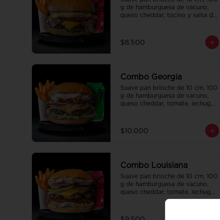
g de hamburguesa de vacuno, 
queso cheddar, tocino y salsa de 
la casa. Papas fritas 
perfectamente condimentadas, 
salsa de la casa de regalo a 
$8.500
elección y una bebida de 350 cc 
a elección.
Combo Georgia
Suave pan brioche de 10 cm, 100 
g de hamburguesa de vacuno, 
queso cheddar, tomate, lechuga, 
pepinillo, cebolla morada, ali oli 
y salsa de la casa. Papas fritas 
perfectamente condimentadas, 
$10.000
salsa de la casa de regalo a 
elección y una bebida de 350 cc 
a elección.
Combo Louisiana
Suave pan brioche de 10 cm, 100 
g de hamburguesa de vacuno, 
queso cheddar, tomate, lechuga, 
pepinillo, cebolla morada, ali oli 
y salsa de la casa. Papas fritas 
perfectamente condimentadas, 
$9.500