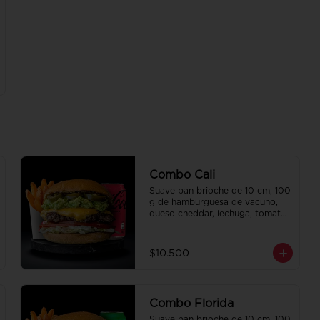
Combo Cali
Suave pan brioche de 10 cm, 100 
g de hamburguesa de vacuno, 
queso cheddar, lechuga, tomate, 
mousse de palta, jalapeño y 
mayo merken. Papas fritas 
perfectamente condimentadas, 
$10.500
salsa de la casa de regalo a 
elección y una bebida de 350 cc 
a elección.
Combo Florida
Suave pan brioche de 10 cm, 100 