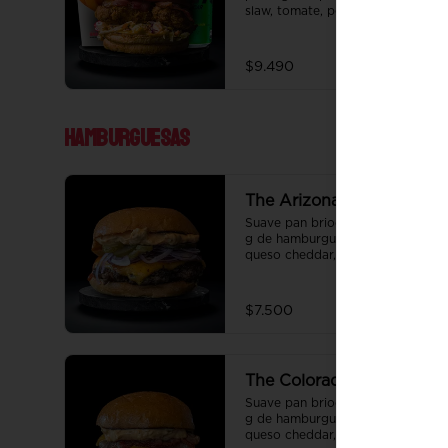
slaw, tomate, pepinillo, tocino y 
honey mustard.  Papas fritas 
perfectamente condimentadas, 
salsa de la casa de regalo a 
$9.490
elección y una bebida de 350 cc 
a elección.
Hamburguesas
The Arizona Heat
Suave pan brioche de 10 cm, 100 
g de hamburguesa de vacuno, 
queso cheddar, pepinillo, cebolla, 
y salsa de la casa.
$7.500
The Colorado Spring
Suave pan brioche de 10 cm, 100 
g de hamburguesa de vacuno, 
queso cheddar, tocino y salsa de 