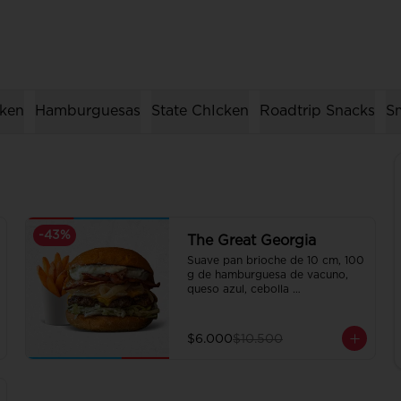
ken
Hamburguesas
State ChIcken
Roadtrip Snacks
Sm
-
43
%
The Great Georgia
Suave pan brioche de 10 cm, 100 
g de hamburguesa de vacuno, 
queso azul, cebolla 
caramelizada, lechuga, tocino 
crispy y salsa Tasty.

Incluye papas fritas crocantes.
$6.000
$10.500