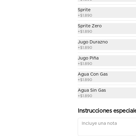
Sprite
+
$1.890
Sprite Zero
+
$1.890
Jugo Durazno
+
$1.890
Jugo Piña
The Cali Fresh
+
$1.890
Suave pan brioche de 10 cm, 100 
g de hamburguesa de vacuno, 
Agua Con Gas
queso cheddar, lechuga, tomate, 
+
$1.890
mousse de palta, jalapeño y 
mayo merken.
Agua Sin Gas
$9.000
+
$1.890
Instrucciones especial
The Florida Tropic
Suave pan brioche de 10 cm, 100 
g de hamburguesa de vacuno, 
queso azul, tomate, lechuga, 