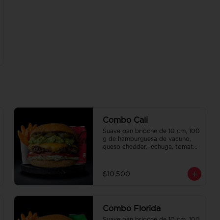
Combo Cali
Suave pan brioche de 10 cm, 100 
g de hamburguesa de vacuno, 
queso cheddar, lechuga, tomate, 
mousse de palta, jalapeño y 
mayo merken. Papas fritas 
perfectamente condimentadas, 
$10.500
salsa de la casa de regalo a 
elección y una bebida de 350 cc 
a elección.
Combo Florida
Suave pan brioche de 10 cm, 100 