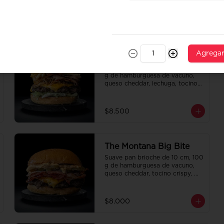
champiñon salteado, cebolla 
caramelizada, tocino y salsa 
queso smashville.
$9.000
Agrega
The Hawaii Wave
Suave pan brioche de 10 cm, 100 
g de hamburguesa de vacuno, 
queso cheddar, lechuga, tocino 
crispy, cebolla crispy, papas hilo, 
bbq y honey mustard.
$8.500
The Montana Big Bite
Suave pan brioche de 10 cm, 100 
g de hamburguesa de vacuno, 
queso cheddar, tocino crispy, 
pepinillo, salsa de la casa y salsa 
Tasty.
$8.000