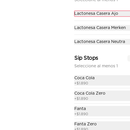
Seleccione al menos 1
Combo Arkanzas
Lactonesa Casera Ajo
Suave pan Brioche 10 cm, Trutro 
de pollo crocante, queso 
Lactonesa Casera Merken
cheddar, tocino crispy y la 
deliciosa salsa honey mustard. 
Papas fritas perfectamente 
Lactonesa Casera Neutra
condimentadas, salsa de la casa 
$9.490
de regalo a elección y una 
Bebida de 350cc a elección.
Sip Stops
Combo Kentucky
Seleccione al menos 1
Suave pan brioche de 10 cm, 
pechuga de pollo crocante, 
Coca Cola
queso mantecoso, lechuga, 
+
$1.890
tomate, cebolla morada, 
pepinillo y ali oli.  Papas fritas 
Coca Cola Zero
perfectamente condimentadas, 
$9.490
+
$1.890
salsa de la casa de regalo a 
elección y una bebida de 350 cc 
Fanta
a elección.
+
$1.890
Fanta Zero
+
$1.890