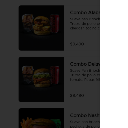
Combo Alabama
Suave pan Brioche de 10 cm, 
Trutro de pollo crocante, queso 
cheddar, tocino crispy, aros de 
cebolla y salsa BBQ. Salsa de la 
casa de regalo a elección y una 
bebida de 350 cc a elección.
$9.490
Combo Delaware
Suave Pan Brioche de 10 cm, 
Trutro de pollo crocante, palta, 
tomate. Papas fritas 
perfectamente condimentadas, 
salsa de la casa de regalo a 
elección y una Bebida de 350cc 
$9.490
a elección.
Combo Nashville
Suave pan brioche de 10 cm, 
pechuga de pollo crocante, cole 