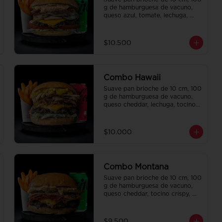
g de hamburguesa de vacuno, 
queso azul, tomate, lechuga, 
champiñon salteado, cebolla 
caramelizada, tocino y salsa 
Queso SMASHVILLE. Papas fritas 
$10.500
perfectamente condimentadas, 
salsa de la casa de regalo a 
elección y una bebida de 350 cc 
a elección.
Combo Hawaii
Suave pan brioche de 10 cm, 100 
g de hamburguesa de vacuno, 
queso cheddar, lechuga, tocino 
crispy, cebolla crispy, papas hilo, 
bbq y honey mustard. Papas 
fritas perfectamente 
$10.000
condimentadas, salsa de la casa 
de regalo a elección y una 
Bebida de 350cc a elección.
Combo Montana
Suave pan brioche de 10 cm, 100 
g de hamburguesa de vacuno, 
queso cheddar, tocino crispy, 
pepinillo, salsa de la casa y salsa 
Tasty. Papas fritas perfectamente 
condimentadas, salsa de la casa 
$9.500