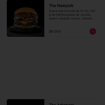
The Newyork
Suave pan brioche de 10 cm, 100 
g de hamburguesa de vacuno, 
queso cheddar, tocino, cebolla 
caramelizada, pepinillo, ketchup 
y Bbq.
$8.000