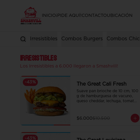
INICIO
¡PIDE AQUÍ!
CONTACTO
UBICACIÓN
Irresistibles
Combos Burgers
Combos Chic
Irresistibles
Los Irresistibles a 6.000 llegaron a Smashvill!
-
43
%
The Great Cali Fresh
Suave pan brioche de 10 cm, 100 
g de hamburguesa de vacuno, 
queso cheddar, lechuga, tomate, 
mousse de palta, jalapeño y 
mayo merken.

Incluye papas fritas crocantes.
$6.000
$10.500
-
43
%