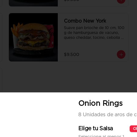
de regalo a elección y una 
Bebida de 350 cc a elección.
Combo New York
Suave pan brioche de 10 cm, 100 
g de hamburguesa de vacuno, 
queso cheddar, tocino, cebolla 
caramelizada, pepinillo, ketchup 
y Bbq. Papas fritas 
perfectamente condimentadas, 
$9.500
salsa de la casa de regalo a 
elección y una Bebida de 350 cc 
a elección.
Onion Rings
8 Unidades de aros de c
Elige tu Salsa
Ob