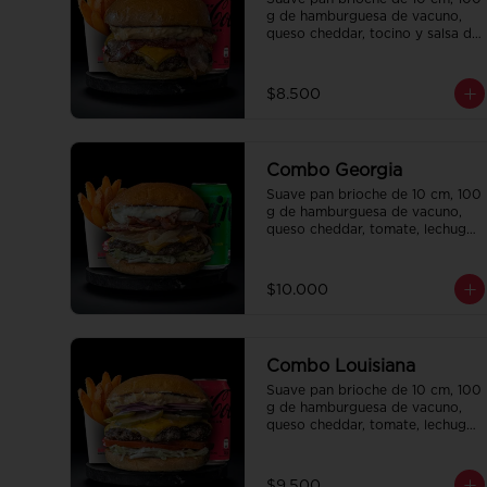
g de hamburguesa de vacuno, 
queso cheddar, tocino y salsa de 
la casa. Papas fritas 
perfectamente condimentadas, 
salsa de la casa de regalo a 
$8.500
elección y una bebida de 350 cc 
a elección.
Combo Georgia
Suave pan brioche de 10 cm, 100 
g de hamburguesa de vacuno, 
queso cheddar, tomate, lechuga, 
pepinillo, cebolla morada, ali oli 
y salsa de la casa. Papas fritas 
perfectamente condimentadas, 
$10.000
salsa de la casa de regalo a 
elección y una bebida de 350 cc 
a elección.
Combo Louisiana
Suave pan brioche de 10 cm, 100 
g de hamburguesa de vacuno, 
queso cheddar, tomate, lechuga, 
pepinillo, cebolla morada, ali oli 
y salsa de la casa. Papas fritas 
perfectamente condimentadas, 
$9.500