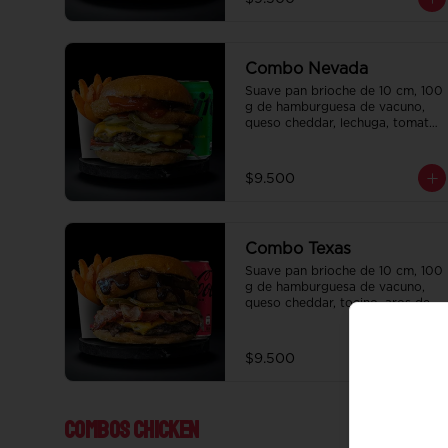
salsa de la casa de regalo a 
elección y una bebida de 350 cc 
a elección.
Combo Nevada
Suave pan brioche de 10 cm, 100 
g de hamburguesa de vacuno, 
queso cheddar, lechuga, tomate, 
aros de cebolla, tocino, pepinillo, 
ali oli y ketchup. Papas fritas 
perfectamente condimentadas, 
$9.500
salsa de la casa de regalo a 
elección y una bebida de 350 cc 
a elección.
Combo Texas
Suave pan brioche de 10 cm, 100 
g de hamburguesa de vacuno, 
queso cheddar, tocino, aros de 
cebolla, pepinillo, Bbq y ketchup. 
Papas fritas perfectamente 
condimentadas, salsa de la casa 
$9.500
de regalo a elección y una 
Bebida de 350 cc a elección.
Combos Chicken