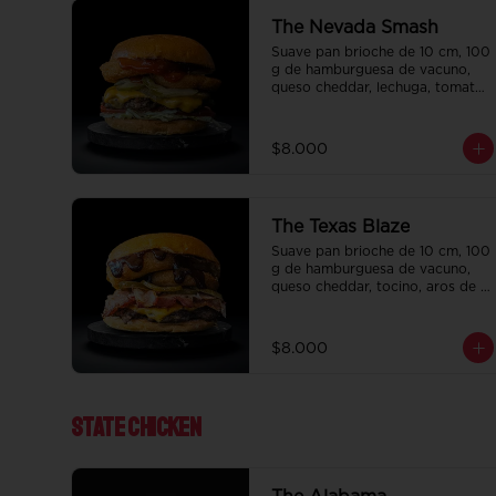
The Nevada Smash
Suave pan brioche de 10 cm, 100 
g de hamburguesa de vacuno, 
queso cheddar, lechuga, tomate, 
aros de cebolla, tocino, pepinillo, 
ali oli y ketchup.
$8.000
The Texas Blaze
Suave pan brioche de 10 cm, 100 
g de hamburguesa de vacuno, 
queso cheddar, tocino, aros de 
cebolla, pepinillo, Bbq y ketchup.
$8.000
State ChIcken