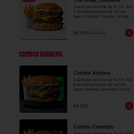
The Great Louisiana
Suave pan brioche de 10 cm, 100 
g de hamburguesa de vacuno, 
queso cheddar, tomate, lechuga, 
pepinillo, cebolla morada, ali oli 
y salsa de la casa.

Incluye papas fritas crocantes.
$6.000
$10.500
Combos Burgers
Combo Arizona
Suave pan brioche de 10 cm, 100 
g de hamburguesa de vacuno, 
queso cheddar, pepinillo, cebolla, 
y salsa de la casa. Papas fritas 
perfectamente condimentadas, 
salsa de la casa de regalo a 
$9.000
elección y una bebida de 350 cc 
a elección.
Combo Colorado
Suave pan brioche de 10 cm, 100 