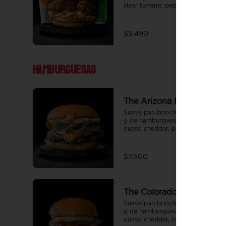
slaw, tomate, pepinillo, tocino y 
honey mustard.  Papas fritas 
perfectamente condimentadas, 
salsa de la casa de regalo a 
$9.490
elección y una bebida de 350 cc 
a elección.
Hamburguesas
The Arizona Heat
Suave pan brioche de 10 cm, 100 
g de hamburguesa de vacuno, 
queso cheddar, pepinillo, cebolla, 
y salsa de la casa.
$7.500
The Colorado Spring
Suave pan brioche de 10 cm, 100 
g de hamburguesa de vacuno, 
queso cheddar, tocino y salsa de 