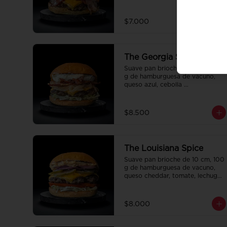
la casa.
$7.000
The Georgia Sweet
Suave pan brioche de 10 cm, 100 
g de hamburguesa de vacuno, 
queso azul, cebolla 
caramelizada, lechuga, tocino 
crispy y salsa Tasty.
$8.500
The Louisiana Spice
Suave pan brioche de 10 cm, 100 
g de hamburguesa de vacuno, 
queso cheddar, tomate, lechuga, 
pepinillo, cebolla morada, ali oli 
y salsa de la casa.
$8.000