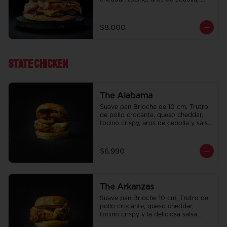
pepinillo, Bbq y ketchup.
$8.000
State ChIcken
The Alabama
Suave pan Brioche de 10 cm, Trutro 
de pollo crocante, queso cheddar, 
tocino crispy, aros de cebolla y salsa 
BBQ.
$6.990
The Arkanzas
Suave pan Brioche 10 cm, Trutro de 
pollo crocante, queso cheddar, 
tocino crispy y la deliciosa salsa 
honey mustard.