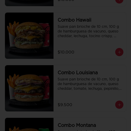
regalo a elección y una bebida de 
350 cc a elección.
Combo Hawaii
Suave pan brioche de 10 cm, 100 g 
de hamburguesa de vacuno, queso 
cheddar, lechuga, tocino crispy, 
cebolla crispy, papas hilo, bbq y 
honey mustard. Papas fritas 
perfectamente condimentadas, salsa 
$10.000
de la casa de regalo a elección y una 
Bebida de 350cc a elección.
Combo Louisiana
Suave pan brioche de 10 cm, 100 g 
de hamburguesa de vacuno, queso 
cheddar, tomate, lechuga, pepinillo, 
cebolla morada, ali oli y salsa de la 
casa. Papas fritas perfectamente 
condimentadas, salsa de la casa de 
$9.500
regalo a elección y una bebida de 
350 cc a elección.
Combo Montana