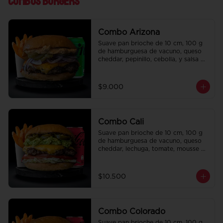
Combos Burgers
Combo Arizona
Suave pan brioche de 10 cm, 100 g 
de hamburguesa de vacuno, queso 
cheddar, pepinillo, cebolla, y salsa de 
la casa. Papas fritas perfectamente 
condimentadas, salsa de la casa de 
regalo a elección y una bebida de 
$9.000
350 cc a elección.
Combo Cali
Suave pan brioche de 10 cm, 100 g 
de hamburguesa de vacuno, queso 
cheddar, lechuga, tomate, mousse de 
palta, jalapeño y mayo merken. 
Papas fritas perfectamente 
condimentadas, salsa de la casa de 
$10.500
regalo a elección y una bebida de 
350 cc a elección.
Combo Colorado
Suave pan brioche de 10 cm, 100 g 