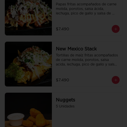
Papas fritas acompañados de carne 
molida, porotos, salsa ácida, 
lechuga, pico de gallo y salsa de 
queso cheddar.
$7.490
New Mexico Stack
Tortillas de maíz fritas acompañados 
de carne molida, porotos, salsa 
acida, lechuga, pico de gallo y salsa 
de queso cheddar.
$7.490
Nuggets
5 Unidades