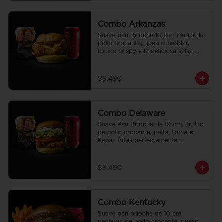
Combo Arkanzas
Suave pan Brioche 10 cm, Trutro de 
pollo crocante, queso cheddar, 
tocino crispy y la deliciosa salsa 
honey mustard. Papas fritas 
perfectamente condimentadas, salsa 
de la casa de regalo a elección y una 
$9.490
Bebida de 350cc a elección.
Combo Delaware
Suave Pan Brioche de 10 cm, Trutro 
de pollo crocante, palta, tomate. 
Papas fritas perfectamente 
condimentadas, salsa de la casa de 
regalo a elección y una Bebida de 
350cc a elección.
$9.490
Combo Kentucky
Suave pan brioche de 10 cm, 
pechuga de pollo crocante, queso 