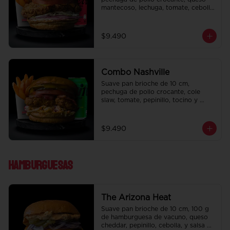
mantecoso, lechuga, tomate, cebolla 
morada, pepinillo y ali oli.  Papas 
fritas perfectamente condimentadas, 
salsa de la casa de regalo a elección 
$9.490
y una bebida de 350 cc a elección.
Combo Nashville
Suave pan brioche de 10 cm, 
pechuga de pollo crocante, cole 
slaw, tomate, pepinillo, tocino y 
honey mustard.  Papas fritas 
perfectamente condimentadas, salsa 
de la casa de regalo a elección y una 
$9.490
bebida de 350 cc a elección.
Hamburguesas
The Arizona Heat
Suave pan brioche de 10 cm, 100 g 
de hamburguesa de vacuno, queso 
cheddar, pepinillo, cebolla, y salsa de 