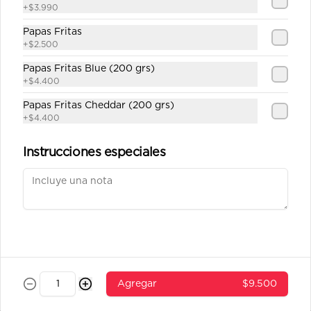
+
$3.990
Papas Fritas
Conócenos
+
$2.500
Papas Fritas Blue (200 grs)
Despacho
+
$4.400
Términos y condiciones
Papas Fritas Cheddar (200 grs)
Política de privacidad
+
$4.400
Redes sociales
Instrucciones especiales
Instagram
Facebook
Mi cuenta
Pedir
Iniciar sesión
Agregar
$9.500