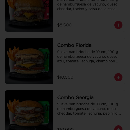
de hamburguesa de vacuno, queso 
cheddar, tocino y salsa de la casa. 
Papas fritas perfectamente 
condimentadas, salsa de la casa de 
regalo a elección y una bebida de 
$8.500
350 cc a elección.
Combo Florida
Suave pan brioche de 10 cm, 100 g 
de hamburguesa de vacuno, queso 
azul, tomate, lechuga, champiñon 
salteado, cebolla caramelizada, 
tocino y salsa Queso SMASHVILLE. 
Papas fritas perfectamente 
$10.500
condimentadas, salsa de la casa de 
regalo a elección y una bebida de 
350 cc a elección.
Combo Georgia
Suave pan brioche de 10 cm, 100 g 
de hamburguesa de vacuno, queso 
cheddar, tomate, lechuga, pepinillo, 
cebolla morada, ali oli y salsa de la 
casa. Papas fritas perfectamente 
condimentadas, salsa de la casa de 
$10.000