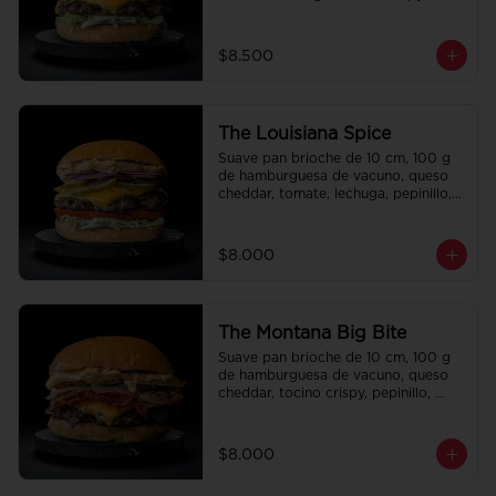
cebolla crispy, papas hilo, bbq y 
honey mustard.
$8.500
The Louisiana Spice
Suave pan brioche de 10 cm, 100 g 
de hamburguesa de vacuno, queso 
cheddar, tomate, lechuga, pepinillo, 
cebolla morada, ali oli y salsa de la 
casa.
$8.000
The Montana Big Bite
Suave pan brioche de 10 cm, 100 g 
de hamburguesa de vacuno, queso 
cheddar, tocino crispy, pepinillo, 
salsa de la casa y salsa Tasty.
$8.000