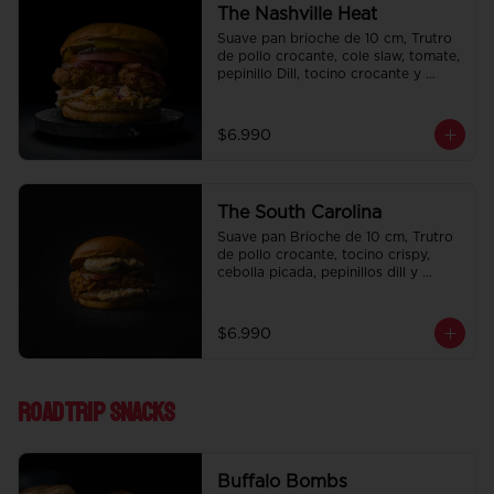
The Nashville Heat
Suave pan brioche de 10 cm, Trutro 
de pollo crocante, cole slaw, tomate, 
pepinillo Dill, tocino crocante y 
honey mustard.
$6.990
The South Carolina
Suave pan Brioche de 10 cm, Trutro 
de pollo crocante, tocino crispy, 
cebolla picada, pepinillos dill y 
nuestra deliciosa salsa big tasty.
$6.990
Roadtrip Snacks
Buffalo Bombs