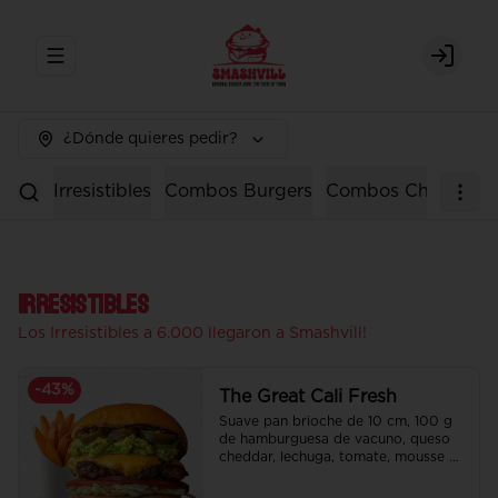
Abrir menu de navegación
Login
¿Dónde quieres pedir?
Irresistibles
Combos Burgers
Combos Chicken
Irresistibles
Los Irresistibles a 6.000 llegaron a Smashvill!
-
43
%
The Great Cali Fresh
Suave pan brioche de 10 cm, 100 g 
de hamburguesa de vacuno, queso 
cheddar, lechuga, tomate, mousse de 
palta, jalapeño y mayo merken.

Incluye papas fritas crocantes.