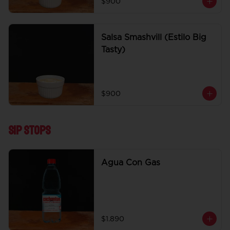
$900
Salsa Smashvill (Estilo Big
Tasty)
$900
Sip Stops
Agua Con Gas
$1.890