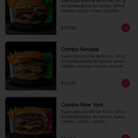
Suave pan brioche de 10 cm, 100 g 
de hamburguesa de vacuno, queso 
cheddar, tocino crispy, pepinillo, 
salsa de la casa y salsa Tasty. Papas 
fritas perfectamente condimentadas, 
salsa de la casa de regalo a elección 
$9.500
y una Bebida de 350 cc a elección.
Combo Nevada
Suave pan brioche de 10 cm, 100 g 
de hamburguesa de vacuno, queso 
cheddar, lechuga, tomate, aros de 
cebolla, tocino, pepinillo, ali oli y 
ketchup. Papas fritas perfectamente 
condimentadas, salsa de la casa de 
$9.500
regalo a elección y una bebida de 
350 cc a elección.
Combo New York
Suave pan brioche de 10 cm, 100 g 
de hamburguesa de vacuno, queso 
cheddar, tocino, cebolla 
caramelizada, pepinillo, ketchup y 
Bbq. Papas fritas perfectamente 
condimentadas, salsa de la casa de 