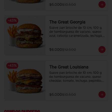
$6.000
$10.500
-
43
%
The Great Georgia
Suave pan brioche de 10 cm, 100 g 
de hamburguesa de vacuno, queso 
azul, cebolla caramelizada, lechuga, 
tocino crispy y salsa Tasty.

Incluye papas fritas crocantes.
$6.000
$10.500
-
43
%
The Great Louisiana
Suave pan brioche de 10 cm, 100 g 
de hamburguesa de vacuno, queso 
cheddar, tomate, lechuga, pepinillo, 
cebolla morada, ali oli y salsa de la 
casa.

Incluye papas fritas crocantes.
$6.000
$10.500