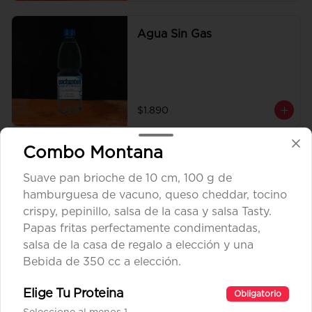
Agua Sin Gas
$1.890
Combo Montana
Coca Cola Tradicional
Suave pan brioche de 10 cm, 100 g de
hamburguesa de vacuno, queso cheddar, tocino
crispy, pepinillo, salsa de la casa y salsa Tasty.
Papas fritas perfectamente condimentadas,
$1.890
salsa de la casa de regalo a elección y una
Bebida de 350 cc a elección.
Coca Cola Zero
Elige Tu Proteina
Obligatorio