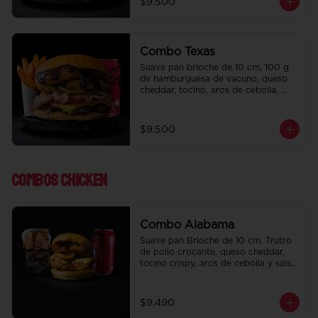
$9.500
regalo a elección y una Bebida de 
350 cc a elección.
Combo Texas
Suave pan brioche de 10 cm, 100 g 
de hamburguesa de vacuno, queso 
cheddar, tocino, aros de cebolla, 
pepinillo, Bbq y ketchup. Papas fritas 
perfectamente condimentadas, salsa 
de la casa de regalo a elección y una 
$9.500
Bebida de 350 cc a elección.
Combos Chicken
Combo Alabama
Suave pan Brioche de 10 cm, Trutro 
de pollo crocante, queso cheddar, 
tocino crispy, aros de cebolla y salsa 
BBQ. Salsa de la casa de regalo a 
elección y una bebida de 350 cc a 
elección.
$9.490