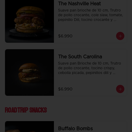
The Nashville Heat
Suave pan brioche de 10 cm, Trutro 
de pollo crocante, cole slaw, tomate, 
pepinillo Dill, tocino crocante y 
honey mustard.
$6.990
The South Carolina
Suave pan Brioche de 10 cm, Trutro 
de pollo crocante, tocino crispy, 
cebolla picada, pepinillos dill y 
nuestra deliciosa salsa big tasty.
$6.990
Roadtrip Snacks
Buffalo Bombs