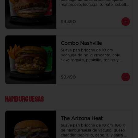
mantecoso, lechuga, tomate, cebolla 
morada, pepinillo y ali oli.  Papas 
fritas perfectamente condimentadas, 
salsa de la casa de regalo a elección 
$9.490
y una bebida de 350 cc a elección.
Combo Nashville
Suave pan brioche de 10 cm, 
pechuga de pollo crocante, cole 
slaw, tomate, pepinillo, tocino y 
honey mustard.  Papas fritas 
perfectamente condimentadas, salsa 
de la casa de regalo a elección y una 
$9.490
bebida de 350 cc a elección.
Hamburguesas
The Arizona Heat
Suave pan brioche de 10 cm, 100 g 
de hamburguesa de vacuno, queso 
cheddar, pepinillo, cebolla, y salsa de 