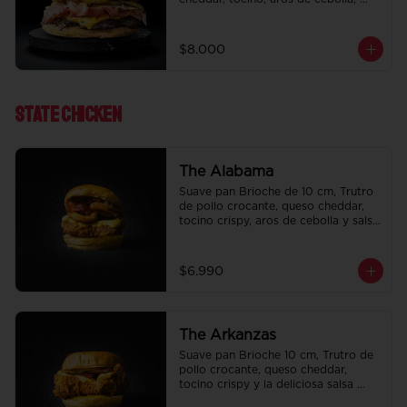
pepinillo, Bbq y ketchup.
$8.000
State ChIcken
The Alabama
Suave pan Brioche de 10 cm, Trutro 
de pollo crocante, queso cheddar, 
tocino crispy, aros de cebolla y salsa 
BBQ.
$6.990
The Arkanzas
Suave pan Brioche 10 cm, Trutro de 
pollo crocante, queso cheddar, 
tocino crispy y la deliciosa salsa 
honey mustard.