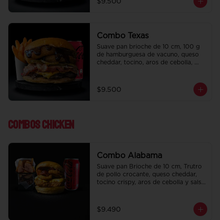
$9.500
regalo a elección y una Bebida de 
350 cc a elección.
Combo Texas
Suave pan brioche de 10 cm, 100 g 
de hamburguesa de vacuno, queso 
cheddar, tocino, aros de cebolla, 
pepinillo, Bbq y ketchup. Papas fritas 
perfectamente condimentadas, salsa 
de la casa de regalo a elección y una 
$9.500
Bebida de 350 cc a elección.
Combos Chicken
Combo Alabama
Suave pan Brioche de 10 cm, Trutro 
de pollo crocante, queso cheddar, 
tocino crispy, aros de cebolla y salsa 
BBQ. Salsa de la casa de regalo a 
elección y una bebida de 350 cc a 
elección.
$9.490