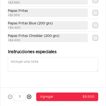
+
$3.990
Papas Fritas
Conócenos
+
$2.500
Papas Fritas Blue (200 grs)
Despacho
+
$4.400
Términos y condiciones
Papas Fritas Cheddar (200 grs)
Política de privacidad
+
$4.400
Redes sociales
Instrucciones especiales
Instagram
Facebook
Mi cuenta
Pedir
Iniciar sesión
Agregar
$9.500