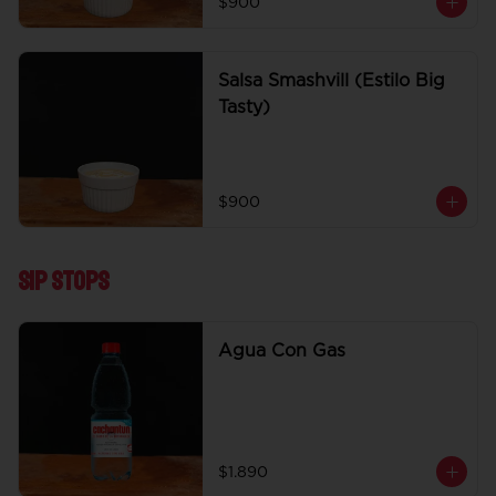
$900
Salsa Smashvill (Estilo Big
Tasty)
$900
Sip Stops
Agua Con Gas
$1.890