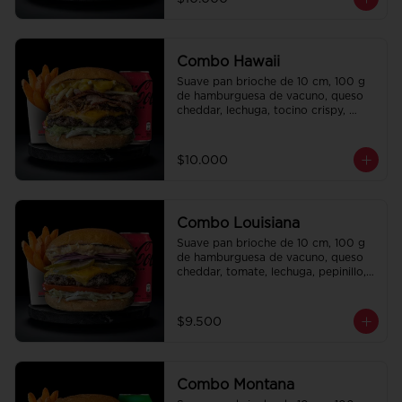
regalo a elección y una bebida de 
350 cc a elección.
Combo Hawaii
Suave pan brioche de 10 cm, 100 g 
de hamburguesa de vacuno, queso 
cheddar, lechuga, tocino crispy, 
cebolla crispy, papas hilo, bbq y 
honey mustard. Papas fritas 
perfectamente condimentadas, salsa 
$10.000
de la casa de regalo a elección y una 
Bebida de 350cc a elección.
Combo Louisiana
Suave pan brioche de 10 cm, 100 g 
de hamburguesa de vacuno, queso 
cheddar, tomate, lechuga, pepinillo, 
cebolla morada, ali oli y salsa de la 
casa. Papas fritas perfectamente 
condimentadas, salsa de la casa de 
$9.500
regalo a elección y una bebida de 
350 cc a elección.
Combo Montana