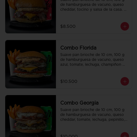
de hamburguesa de vacuno, queso 
cheddar, tocino y salsa de la casa. 
Papas fritas perfectamente 
condimentadas, salsa de la casa de 
regalo a elección y una bebida de 
$8.500
350 cc a elección.
Combo Florida
Suave pan brioche de 10 cm, 100 g 
de hamburguesa de vacuno, queso 
azul, tomate, lechuga, champiñon 
salteado, cebolla caramelizada, 
tocino y salsa Queso SMASHVILLE. 
Papas fritas perfectamente 
$10.500
condimentadas, salsa de la casa de 
regalo a elección y una bebida de 
350 cc a elección.
Combo Georgia
Suave pan brioche de 10 cm, 100 g 
de hamburguesa de vacuno, queso 
cheddar, tomate, lechuga, pepinillo, 
cebolla morada, ali oli y salsa de la 
casa. Papas fritas perfectamente 
condimentadas, salsa de la casa de 
$10.000