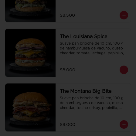
cebolla crispy, papas hilo, bbq y 
honey mustard.
$8.500
The Louisiana Spice
Suave pan brioche de 10 cm, 100 g 
de hamburguesa de vacuno, queso 
cheddar, tomate, lechuga, pepinillo, 
cebolla morada, ali oli y salsa de la 
casa.
$8.000
The Montana Big Bite
Suave pan brioche de 10 cm, 100 g 
de hamburguesa de vacuno, queso 
cheddar, tocino crispy, pepinillo, 
salsa de la casa y salsa Tasty.
$8.000