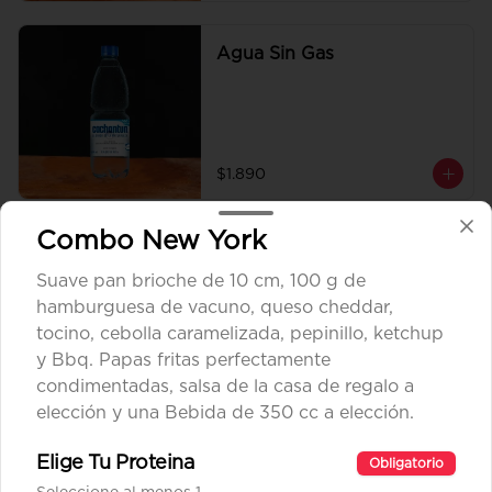
Agua Sin Gas
$1.890
Combo New York
Coca Cola Tradicional
Suave pan brioche de 10 cm, 100 g de
hamburguesa de vacuno, queso cheddar,
tocino, cebolla caramelizada, pepinillo, ketchup
y Bbq. Papas fritas perfectamente
$1.890
condimentadas, salsa de la casa de regalo a
elección y una Bebida de 350 cc a elección.
Coca Cola Zero
Elige Tu Proteina
Obligatorio