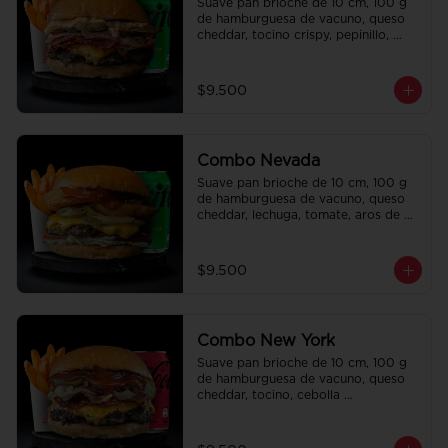
Suave pan brioche de 10 cm, 100 g 
de hamburguesa de vacuno, queso 
cheddar, tocino crispy, pepinillo, 
salsa de la casa y salsa Tasty. Papas 
fritas perfectamente condimentadas, 
salsa de la casa de regalo a elección 
$9.500
y una Bebida de 350 cc a elección.
Combo Nevada
Suave pan brioche de 10 cm, 100 g 
de hamburguesa de vacuno, queso 
cheddar, lechuga, tomate, aros de 
cebolla, tocino, pepinillo, ali oli y 
ketchup. Papas fritas perfectamente 
condimentadas, salsa de la casa de 
$9.500
regalo a elección y una bebida de 
350 cc a elección.
Combo New York
Suave pan brioche de 10 cm, 100 g 
de hamburguesa de vacuno, queso 
cheddar, tocino, cebolla 
caramelizada, pepinillo, ketchup y 
Bbq. Papas fritas perfectamente 
condimentadas, salsa de la casa de 