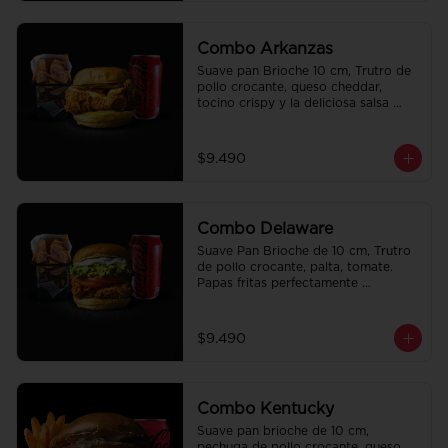
Combo Arkanzas
Suave pan Brioche 10 cm, Trutro de 
pollo crocante, queso cheddar, 
tocino crispy y la deliciosa salsa 
honey mustard. Papas fritas 
perfectamente condimentadas, salsa 
de la casa de regalo a elección y una 
$9.490
Bebida de 350cc a elección.
Combo Delaware
Suave Pan Brioche de 10 cm, Trutro 
de pollo crocante, palta, tomate. 
Papas fritas perfectamente 
condimentadas, salsa de la casa de 
regalo a elección y una Bebida de 
350cc a elección.
$9.490
Combo Kentucky
Suave pan brioche de 10 cm, 
pechuga de pollo crocante, queso 