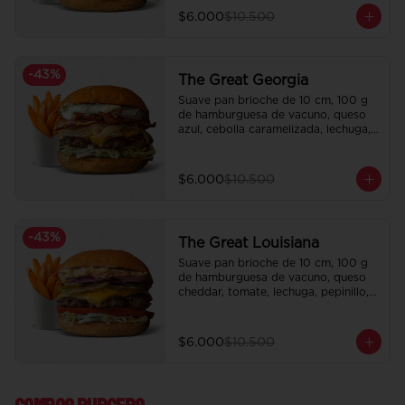
$6.000
$10.500
-
43
%
The Great Georgia
Suave pan brioche de 10 cm, 100 g 
de hamburguesa de vacuno, queso 
azul, cebolla caramelizada, lechuga, 
tocino crispy y salsa Tasty.

Incluye papas fritas crocantes.
$6.000
$10.500
-
43
%
The Great Louisiana
Suave pan brioche de 10 cm, 100 g 
de hamburguesa de vacuno, queso 
cheddar, tomate, lechuga, pepinillo, 
cebolla morada, ali oli y salsa de la 
casa.

Incluye papas fritas crocantes.
$6.000
$10.500