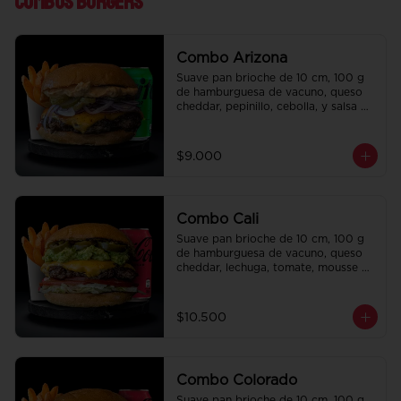
Combos Burgers
Combo Arizona
Suave pan brioche de 10 cm, 100 g 
de hamburguesa de vacuno, queso 
cheddar, pepinillo, cebolla, y salsa de 
la casa. Papas fritas perfectamente 
condimentadas, salsa de la casa de 
regalo a elección y una bebida de 
$9.000
350 cc a elección.
Combo Cali
Suave pan brioche de 10 cm, 100 g 
de hamburguesa de vacuno, queso 
cheddar, lechuga, tomate, mousse de 
palta, jalapeño y mayo merken. 
Papas fritas perfectamente 
condimentadas, salsa de la casa de 
$10.500
regalo a elección y una bebida de 
350 cc a elección.
Combo Colorado
Suave pan brioche de 10 cm, 100 g 