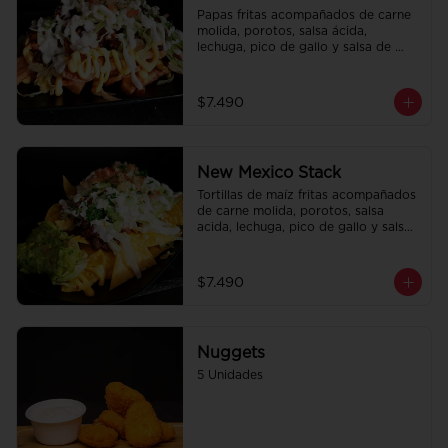
Papas fritas acompañados de carne 
molida, porotos, salsa ácida, 
lechuga, pico de gallo y salsa de 
queso cheddar.
$7.490
New Mexico Stack
Tortillas de maíz fritas acompañados 
de carne molida, porotos, salsa 
acida, lechuga, pico de gallo y salsa 
de queso cheddar.
$7.490
Nuggets
5 Unidades