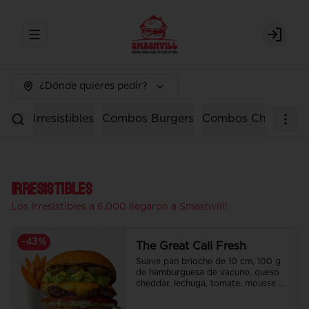
Abrir menu de navegación
Login
¿Dónde quieres pedir?
Irresistibles
Combos Burgers
Combos Chicken
Irresistibles
Los Irresistibles a 6.000 llegaron a Smashvill!
-
43
%
The Great Cali Fresh
Suave pan brioche de 10 cm, 100 g 
de hamburguesa de vacuno, queso 
cheddar, lechuga, tomate, mousse de 
palta, jalapeño y mayo merken.

Incluye papas fritas crocantes.