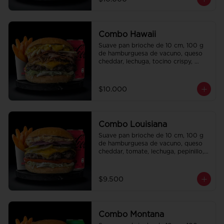
regalo a elección y una bebida de 
350 cc a elección.
Combo Hawaii
Suave pan brioche de 10 cm, 100 g 
de hamburguesa de vacuno, queso 
cheddar, lechuga, tocino crispy, 
cebolla crispy, papas hilo, bbq y 
honey mustard. Papas fritas 
perfectamente condimentadas, salsa 
$10.000
de la casa de regalo a elección y una 
Bebida de 350cc a elección.
Combo Louisiana
Suave pan brioche de 10 cm, 100 g 
de hamburguesa de vacuno, queso 
cheddar, tomate, lechuga, pepinillo, 
cebolla morada, ali oli y salsa de la 
casa. Papas fritas perfectamente 
condimentadas, salsa de la casa de 
$9.500
regalo a elección y una bebida de 
350 cc a elección.
Combo Montana