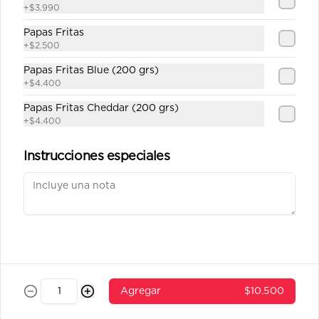
+
$3.990
Papas Fritas
Conócenos
+
$2.500
Papas Fritas Blue (200 grs)
Despacho
+
$4.400
Términos y condiciones
Papas Fritas Cheddar (200 grs)
Política de privacidad
+
$4.400
Redes sociales
Instrucciones especiales
Instagram
Facebook
Mi cuenta
Pedir
Iniciar sesión
Agregar
$10.500