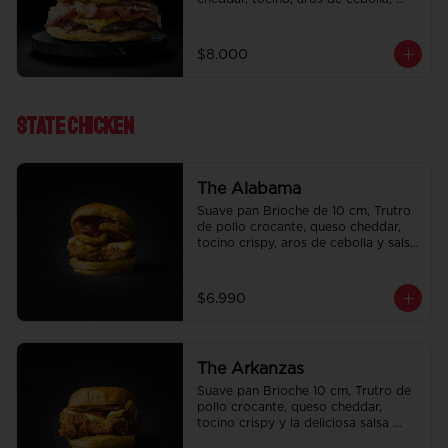
pepinillo, Bbq y ketchup.
$8.000
State ChIcken
The Alabama
Suave pan Brioche de 10 cm, Trutro 
de pollo crocante, queso cheddar, 
tocino crispy, aros de cebolla y salsa 
BBQ.
$6.990
The Arkanzas
Suave pan Brioche 10 cm, Trutro de 
pollo crocante, queso cheddar, 
tocino crispy y la deliciosa salsa 
honey mustard.