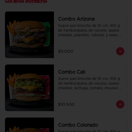
Combos Burgers
Combo Arizona
Suave pan brioche de 10 cm, 100 g 
de hamburguesa de vacuno, queso 
cheddar, pepinillo, cebolla, y salsa de 
la casa. Papas fritas perfectamente 
condimentadas, salsa de la casa de 
regalo a elección y una bebida de 
$9.000
350 cc a elección.
Combo Cali
Suave pan brioche de 10 cm, 100 g 
de hamburguesa de vacuno, queso 
cheddar, lechuga, tomate, mousse de 
palta, jalapeño y mayo merken. 
Papas fritas perfectamente 
condimentadas, salsa de la casa de 
$10.500
regalo a elección y una bebida de 
350 cc a elección.
Combo Colorado
Suave pan brioche de 10 cm, 100 g 