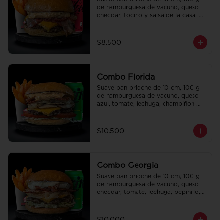
de hamburguesa de vacuno, queso 
cheddar, tocino y salsa de la casa. 
Papas fritas perfectamente 
condimentadas, salsa de la casa de 
regalo a elección y una bebida de 
$8.500
350 cc a elección.
Combo Florida
Suave pan brioche de 10 cm, 100 g 
de hamburguesa de vacuno, queso 
azul, tomate, lechuga, champiñon 
salteado, cebolla caramelizada, 
tocino y salsa Queso SMASHVILLE. 
Papas fritas perfectamente 
$10.500
condimentadas, salsa de la casa de 
regalo a elección y una bebida de 
350 cc a elección.
Combo Georgia
Suave pan brioche de 10 cm, 100 g 
de hamburguesa de vacuno, queso 
cheddar, tomate, lechuga, pepinillo, 
cebolla morada, ali oli y salsa de la 
casa. Papas fritas perfectamente 
condimentadas, salsa de la casa de 
$10.000