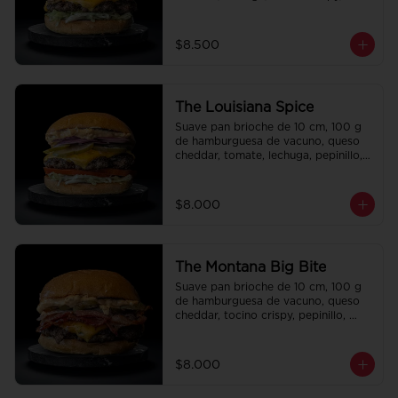
cebolla crispy, papas hilo, bbq y 
honey mustard.
$8.500
The Louisiana Spice
Suave pan brioche de 10 cm, 100 g 
de hamburguesa de vacuno, queso 
cheddar, tomate, lechuga, pepinillo, 
cebolla morada, ali oli y salsa de la 
casa.
$8.000
The Montana Big Bite
Suave pan brioche de 10 cm, 100 g 
de hamburguesa de vacuno, queso 
cheddar, tocino crispy, pepinillo, 
salsa de la casa y salsa Tasty.
$8.000