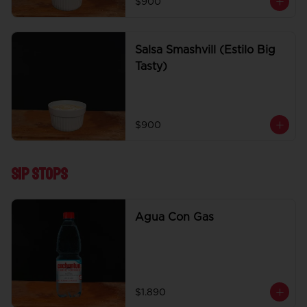
$900
Salsa Smashvill (Estilo Big
Tasty)
$900
Sip Stops
Agua Con Gas
$1.890