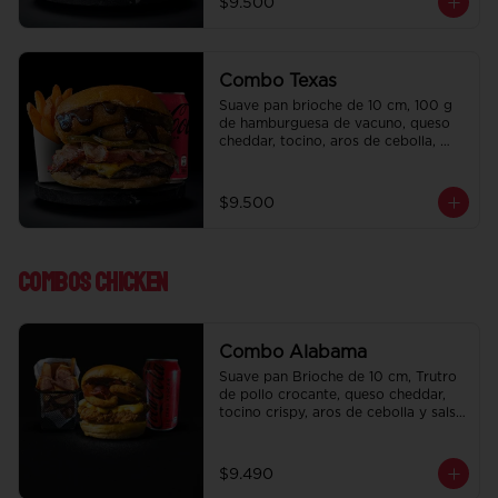
$9.500
regalo a elección y una Bebida de 
350 cc a elección.
Combo Texas
Suave pan brioche de 10 cm, 100 g 
de hamburguesa de vacuno, queso 
cheddar, tocino, aros de cebolla, 
pepinillo, Bbq y ketchup. Papas fritas 
perfectamente condimentadas, salsa 
de la casa de regalo a elección y una 
$9.500
Bebida de 350 cc a elección.
Combos Chicken
Combo Alabama
Suave pan Brioche de 10 cm, Trutro 
de pollo crocante, queso cheddar, 
tocino crispy, aros de cebolla y salsa 
BBQ. Salsa de la casa de regalo a 
elección y una bebida de 350 cc a 
elección.
$9.490