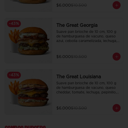
$6.000
$10.500
-
43
%
The Great Georgia
Suave pan brioche de 10 cm, 100 g 
de hamburguesa de vacuno, queso 
azul, cebolla caramelizada, lechuga, 
tocino crispy y salsa Tasty.

Incluye papas fritas crocantes.
$6.000
$10.500
-
43
%
The Great Louisiana
Suave pan brioche de 10 cm, 100 g 
de hamburguesa de vacuno, queso 
cheddar, tomate, lechuga, pepinillo, 
cebolla morada, ali oli y salsa de la 
casa.

Incluye papas fritas crocantes.
$6.000
$10.500