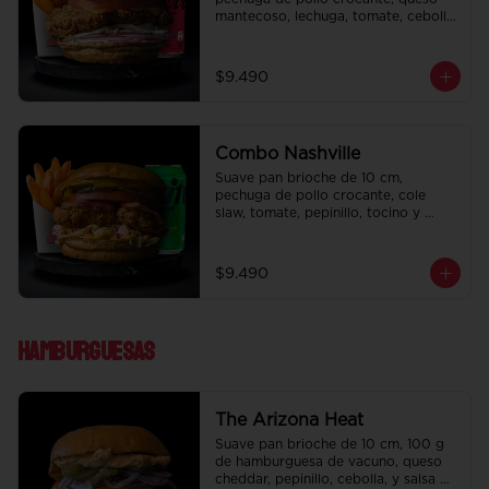
mantecoso, lechuga, tomate, cebolla 
morada, pepinillo y ali oli.  Papas 
fritas perfectamente condimentadas, 
salsa de la casa de regalo a elección 
$9.490
y una bebida de 350 cc a elección.
Combo Nashville
Suave pan brioche de 10 cm, 
pechuga de pollo crocante, cole 
slaw, tomate, pepinillo, tocino y 
honey mustard.  Papas fritas 
perfectamente condimentadas, salsa 
de la casa de regalo a elección y una 
$9.490
bebida de 350 cc a elección.
Hamburguesas
The Arizona Heat
Suave pan brioche de 10 cm, 100 g 
de hamburguesa de vacuno, queso 
cheddar, pepinillo, cebolla, y salsa de 