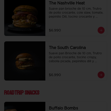
The Nashville Heat
Suave pan brioche de 10 cm, Trutro 
de pollo crocante, cole slaw, tomate, 
pepinillo Dill, tocino crocante y 
honey mustard.
$6.990
The South Carolina
Suave pan Brioche de 10 cm, Trutro 
de pollo crocante, tocino crispy, 
cebolla picada, pepinillos dill y 
nuestra deliciosa salsa big tasty.
$6.990
Roadtrip Snacks
Buffalo Bombs