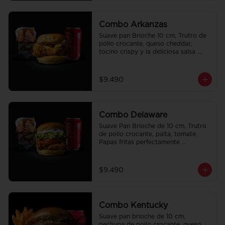
Combo Arkanzas
Suave pan Brioche 10 cm, Trutro de 
pollo crocante, queso cheddar, 
tocino crispy y la deliciosa salsa 
honey mustard. Papas fritas 
perfectamente condimentadas, salsa 
de la casa de regalo a elección y una 
$9.490
Bebida de 350cc a elección.
Combo Delaware
Suave Pan Brioche de 10 cm, Trutro 
de pollo crocante, palta, tomate. 
Papas fritas perfectamente 
condimentadas, salsa de la casa de 
regalo a elección y una Bebida de 
350cc a elección.
$9.490
Combo Kentucky
Suave pan brioche de 10 cm, 
pechuga de pollo crocante, queso 