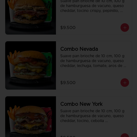
Suave pan brioche de 10 cm, 100 g 
de hamburguesa de vacuno, queso 
cheddar, tocino crispy, pepinillo, 
salsa de la casa y salsa Tasty. Papas 
fritas perfectamente condimentadas, 
salsa de la casa de regalo a elección 
$9.500
y una Bebida de 350 cc a elección.
Combo Nevada
Suave pan brioche de 10 cm, 100 g 
de hamburguesa de vacuno, queso 
cheddar, lechuga, tomate, aros de 
cebolla, tocino, pepinillo, ali oli y 
ketchup. Papas fritas perfectamente 
condimentadas, salsa de la casa de 
$9.500
regalo a elección y una bebida de 
350 cc a elección.
Combo New York
Suave pan brioche de 10 cm, 100 g 
de hamburguesa de vacuno, queso 
cheddar, tocino, cebolla 
caramelizada, pepinillo, ketchup y 
Bbq. Papas fritas perfectamente 
condimentadas, salsa de la casa de 