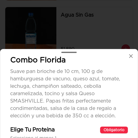
Agua Sin Gas
$1.890
Combo Florida
Coca Cola Tradicional
Suave pan brioche de 10 cm, 100 g de
hamburguesa de vacuno, queso azul, tomate,
lechuga, champiñon salteado, cebolla
caramelizada, tocino y salsa Queso
SMASHVILLE. Papas fritas perfectamente
$1.890
condimentadas, salsa de la casa de regalo a
elección y una bebida de 350 cc a elección.
Coca Cola Zero
Elige Tu Proteina
Obligatorio