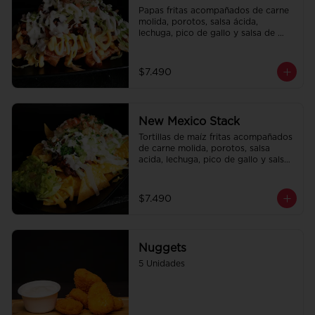
Papas fritas acompañados de carne 
molida, porotos, salsa ácida, 
lechuga, pico de gallo y salsa de 
queso cheddar.
$7.490
New Mexico Stack
Tortillas de maíz fritas acompañados 
de carne molida, porotos, salsa 
acida, lechuga, pico de gallo y salsa 
de queso cheddar.
$7.490
Nuggets
5 Unidades