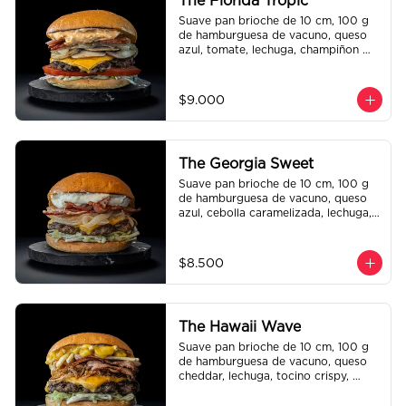
The Florida Tropic
Suave pan brioche de 10 cm, 100 g 
de hamburguesa de vacuno, queso 
azul, tomate, lechuga, champiñon 
salteado, cebolla caramelizada, 
tocino y salsa queso smashville.
$9.000
The Georgia Sweet
Suave pan brioche de 10 cm, 100 g 
de hamburguesa de vacuno, queso 
azul, cebolla caramelizada, lechuga, 
tocino crispy y salsa Tasty.
$8.500
The Hawaii Wave
Suave pan brioche de 10 cm, 100 g 
de hamburguesa de vacuno, queso 
cheddar, lechuga, tocino crispy, 
cebolla crispy, papas hilo, bbq y 
honey mustard.