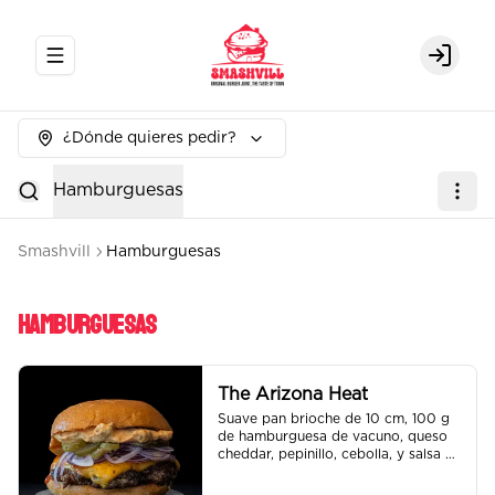
Abrir menu de navegación
Login
¿Dónde quieres pedir?
Hamburguesas
Smashvill
Hamburguesas
Hamburguesas
The Arizona Heat
Suave pan brioche de 10 cm, 100 g 
de hamburguesa de vacuno, queso 
cheddar, pepinillo, cebolla, y salsa de 
la casa.