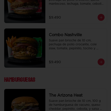
mantecoso, lechuga, tomate, cebolla 
morada, pepinillo y ali oli.  Papas 
fritas perfectamente condimentadas, 
salsa de la casa de regalo a elección 
$9.490
y una bebida de 350 cc a elección.
Combo Nashville
Suave pan brioche de 10 cm, 
pechuga de pollo crocante, cole 
slaw, tomate, pepinillo, tocino y 
honey mustard.  Papas fritas 
perfectamente condimentadas, salsa 
de la casa de regalo a elección y una 
$9.490
bebida de 350 cc a elección.
Hamburguesas
The Arizona Heat
Suave pan brioche de 10 cm, 100 g 
de hamburguesa de vacuno, queso 
cheddar, pepinillo, cebolla, y salsa de 