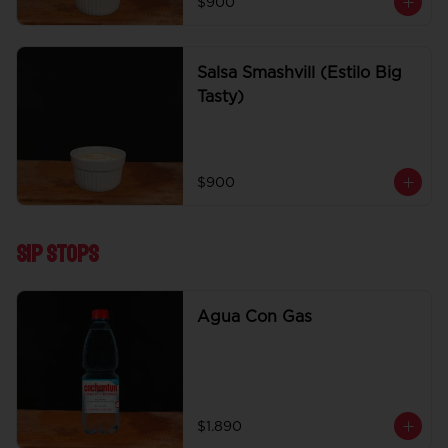
$900
Salsa Smashvill (Estilo Big
Tasty)
$900
Sip Stops
Agua Con Gas
$1.890