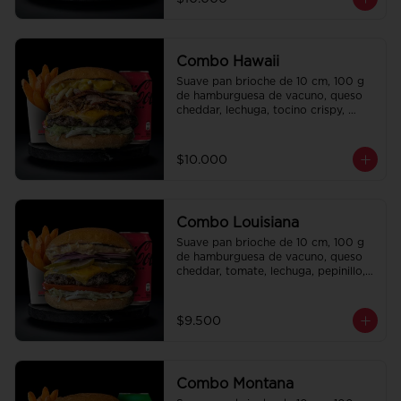
regalo a elección y una bebida de 
350 cc a elección.
Combo Hawaii
Suave pan brioche de 10 cm, 100 g 
de hamburguesa de vacuno, queso 
cheddar, lechuga, tocino crispy, 
cebolla crispy, papas hilo, bbq y 
honey mustard. Papas fritas 
perfectamente condimentadas, salsa 
$10.000
de la casa de regalo a elección y una 
Bebida de 350cc a elección.
Combo Louisiana
Suave pan brioche de 10 cm, 100 g 
de hamburguesa de vacuno, queso 
cheddar, tomate, lechuga, pepinillo, 
cebolla morada, ali oli y salsa de la 
casa. Papas fritas perfectamente 
condimentadas, salsa de la casa de 
$9.500
regalo a elección y una bebida de 
350 cc a elección.
Combo Montana