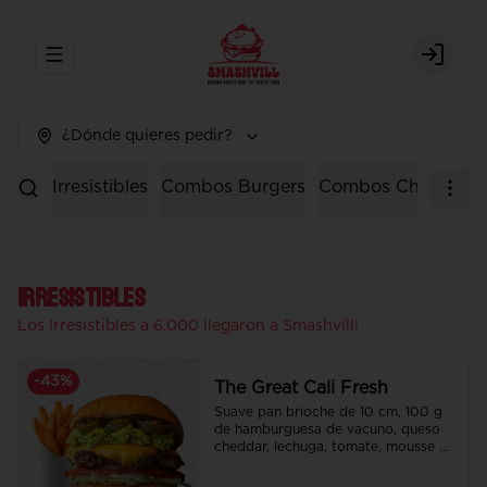
Abrir menu de navegación
Login
¿Dónde quieres pedir?
Irresistibles
Combos Burgers
Combos Chicken
Irresistibles
Los Irresistibles a 6.000 llegaron a Smashvill!
-
43
%
The Great Cali Fresh
Suave pan brioche de 10 cm, 100 g 
de hamburguesa de vacuno, queso 
cheddar, lechuga, tomate, mousse de 
palta, jalapeño y mayo merken.

Incluye papas fritas crocantes.