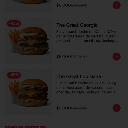
$6.000
$10.500
-
43
%
The Great Georgia
Suave pan brioche de 10 cm, 100 g 
de hamburguesa de vacuno, queso 
azul, cebolla caramelizada, lechuga, 
tocino crispy y salsa Tasty.

Incluye papas fritas crocantes.
$6.000
$10.500
-
43
%
The Great Louisiana
Suave pan brioche de 10 cm, 100 g 
de hamburguesa de vacuno, queso 
cheddar, tomate, lechuga, pepinillo, 
cebolla morada, ali oli y salsa de la 
casa.

Incluye papas fritas crocantes.
$6.000
$10.500