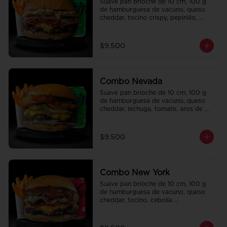
Suave pan brioche de 10 cm, 100 g 
de hamburguesa de vacuno, queso 
cheddar, tocino crispy, pepinillo, 
salsa de la casa y salsa Tasty. Papas 
fritas perfectamente condimentadas, 
salsa de la casa de regalo a elección 
$9.500
y una Bebida de 350 cc a elección.
Combo Nevada
Suave pan brioche de 10 cm, 100 g 
de hamburguesa de vacuno, queso 
cheddar, lechuga, tomate, aros de 
cebolla, tocino, pepinillo, ali oli y 
ketchup. Papas fritas perfectamente 
condimentadas, salsa de la casa de 
$9.500
regalo a elección y una bebida de 
350 cc a elección.
Combo New York
Suave pan brioche de 10 cm, 100 g 
de hamburguesa de vacuno, queso 
cheddar, tocino, cebolla 
caramelizada, pepinillo, ketchup y 
Bbq. Papas fritas perfectamente 
condimentadas, salsa de la casa de 