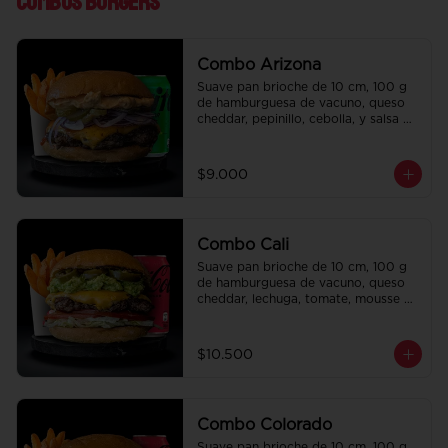
Combos Burgers
Combo Arizona
Suave pan brioche de 10 cm, 100 g 
de hamburguesa de vacuno, queso 
cheddar, pepinillo, cebolla, y salsa de 
la casa. Papas fritas perfectamente 
condimentadas, salsa de la casa de 
regalo a elección y una bebida de 
$9.000
350 cc a elección.
Combo Cali
Suave pan brioche de 10 cm, 100 g 
de hamburguesa de vacuno, queso 
cheddar, lechuga, tomate, mousse de 
palta, jalapeño y mayo merken. 
Papas fritas perfectamente 
condimentadas, salsa de la casa de 
$10.500
regalo a elección y una bebida de 
350 cc a elección.
Combo Colorado
Suave pan brioche de 10 cm, 100 g 