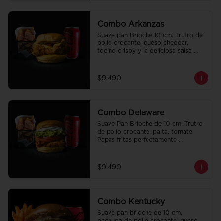
Combo Arkanzas
Suave pan Brioche 10 cm, Trutro de 
pollo crocante, queso cheddar, 
tocino crispy y la deliciosa salsa 
honey mustard. Papas fritas 
perfectamente condimentadas, salsa 
de la casa de regalo a elección y una 
$9.490
Bebida de 350cc a elección.
Combo Delaware
Suave Pan Brioche de 10 cm, Trutro 
de pollo crocante, palta, tomate. 
Papas fritas perfectamente 
condimentadas, salsa de la casa de 
regalo a elección y una Bebida de 
350cc a elección.
$9.490
Combo Kentucky
Suave pan brioche de 10 cm, 
pechuga de pollo crocante, queso 