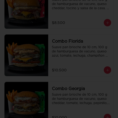
de hamburguesa de vacuno, queso 
cheddar, tocino y salsa de la casa. 
Papas fritas perfectamente 
condimentadas, salsa de la casa de 
regalo a elección y una bebida de 
$8.500
350 cc a elección.
Combo Florida
Suave pan brioche de 10 cm, 100 g 
de hamburguesa de vacuno, queso 
azul, tomate, lechuga, champiñon 
salteado, cebolla caramelizada, 
tocino y salsa Queso SMASHVILLE. 
Papas fritas perfectamente 
$10.500
condimentadas, salsa de la casa de 
regalo a elección y una bebida de 
350 cc a elección.
Combo Georgia
Suave pan brioche de 10 cm, 100 g 
de hamburguesa de vacuno, queso 
cheddar, tomate, lechuga, pepinillo, 
cebolla morada, ali oli y salsa de la 
casa. Papas fritas perfectamente 
condimentadas, salsa de la casa de 
$10.000