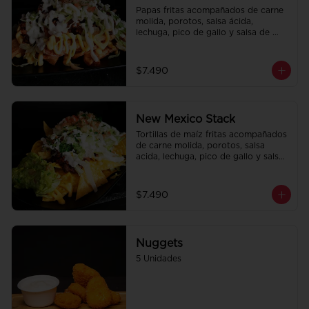
Papas fritas acompañados de carne 
molida, porotos, salsa ácida, 
lechuga, pico de gallo y salsa de 
queso cheddar.
$7.490
New Mexico Stack
Tortillas de maíz fritas acompañados 
de carne molida, porotos, salsa 
acida, lechuga, pico de gallo y salsa 
de queso cheddar.
$7.490
Nuggets
5 Unidades