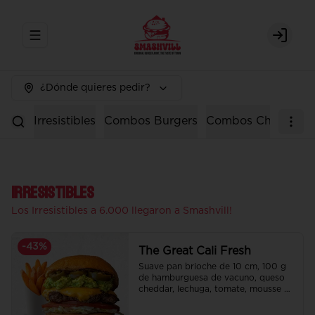
Abrir menu de navegación
Login
¿Dónde quieres pedir?
Irresistibles
Combos Burgers
Combos Chicken
Irresistibles
Los Irresistibles a 6.000 llegaron a Smashvill!
-
43
%
The Great Cali Fresh
Suave pan brioche de 10 cm, 100 g 
de hamburguesa de vacuno, queso 
cheddar, lechuga, tomate, mousse de 
palta, jalapeño y mayo merken.

Incluye papas fritas crocantes.