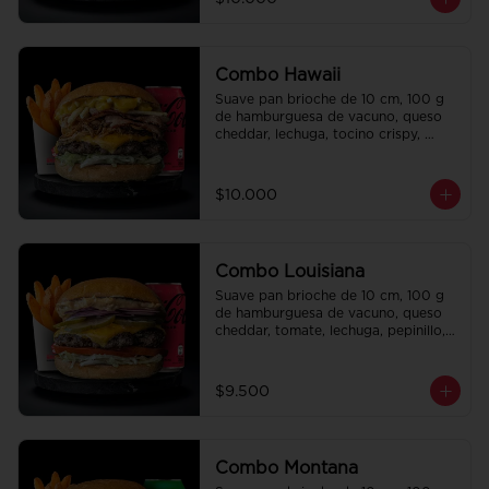
regalo a elección y una bebida de 
350 cc a elección.
Combo Hawaii
Suave pan brioche de 10 cm, 100 g 
de hamburguesa de vacuno, queso 
cheddar, lechuga, tocino crispy, 
cebolla crispy, papas hilo, bbq y 
honey mustard. Papas fritas 
perfectamente condimentadas, salsa 
$10.000
de la casa de regalo a elección y una 
Bebida de 350cc a elección.
Combo Louisiana
Suave pan brioche de 10 cm, 100 g 
de hamburguesa de vacuno, queso 
cheddar, tomate, lechuga, pepinillo, 
cebolla morada, ali oli y salsa de la 
casa. Papas fritas perfectamente 
condimentadas, salsa de la casa de 
$9.500
regalo a elección y una bebida de 
350 cc a elección.
Combo Montana