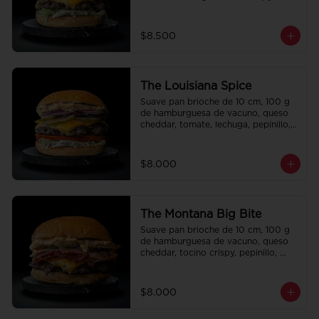
cebolla crispy, papas hilo, bbq y 
honey mustard.
$8.500
The Louisiana Spice
Suave pan brioche de 10 cm, 100 g 
de hamburguesa de vacuno, queso 
cheddar, tomate, lechuga, pepinillo, 
cebolla morada, ali oli y salsa de la 
casa.
$8.000
The Montana Big Bite
Suave pan brioche de 10 cm, 100 g 
de hamburguesa de vacuno, queso 
cheddar, tocino crispy, pepinillo, 
salsa de la casa y salsa Tasty.
$8.000