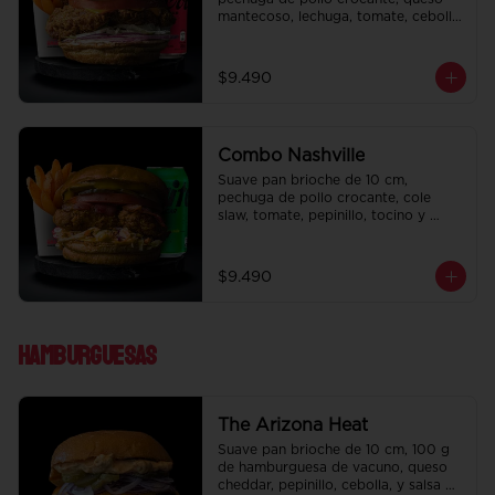
mantecoso, lechuga, tomate, cebolla 
morada, pepinillo y ali oli.  Papas 
fritas perfectamente condimentadas, 
salsa de la casa de regalo a elección 
$9.490
y una bebida de 350 cc a elección.
Combo Nashville
Suave pan brioche de 10 cm, 
pechuga de pollo crocante, cole 
slaw, tomate, pepinillo, tocino y 
honey mustard.  Papas fritas 
perfectamente condimentadas, salsa 
de la casa de regalo a elección y una 
$9.490
bebida de 350 cc a elección.
Hamburguesas
The Arizona Heat
Suave pan brioche de 10 cm, 100 g 
de hamburguesa de vacuno, queso 
cheddar, pepinillo, cebolla, y salsa de 