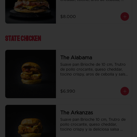
pepinillo, Bbq y ketchup.
$8.000
State ChIcken
The Alabama
Suave pan Brioche de 10 cm, Trutro 
de pollo crocante, queso cheddar, 
tocino crispy, aros de cebolla y salsa 
BBQ.
$6.990
The Arkanzas
Suave pan Brioche 10 cm, Trutro de 
pollo crocante, queso cheddar, 
tocino crispy y la deliciosa salsa 
honey mustard.