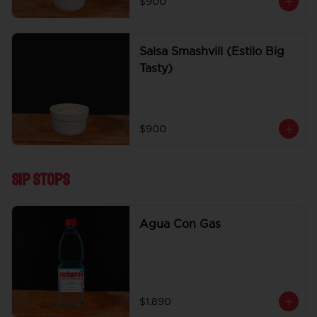
$900
Salsa Smashvill (Estilo Big
Tasty)
$900
Sip Stops
Agua Con Gas
$1.890