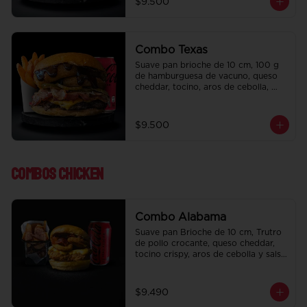
$9.500
regalo a elección y una Bebida de 
350 cc a elección.
Combo Texas
Suave pan brioche de 10 cm, 100 g 
de hamburguesa de vacuno, queso 
cheddar, tocino, aros de cebolla, 
pepinillo, Bbq y ketchup. Papas fritas 
perfectamente condimentadas, salsa 
de la casa de regalo a elección y una 
$9.500
Bebida de 350 cc a elección.
Combos Chicken
Combo Alabama
Suave pan Brioche de 10 cm, Trutro 
de pollo crocante, queso cheddar, 
tocino crispy, aros de cebolla y salsa 
BBQ. Salsa de la casa de regalo a 
elección y una bebida de 350 cc a 
elección.
$9.490