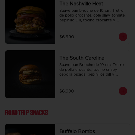
The Nashville Heat
Suave pan brioche de 10 cm, Trutro 
de pollo crocante, cole slaw, tomate, 
pepinillo Dill, tocino crocante y 
honey mustard.
$6.990
The South Carolina
Suave pan Brioche de 10 cm, Trutro 
de pollo crocante, tocino crispy, 
cebolla picada, pepinillos dill y 
nuestra deliciosa salsa big tasty.
$6.990
Roadtrip Snacks
Buffalo Bombs