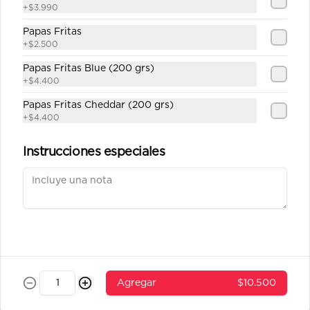
+
$3.990
Papas Fritas
Conócenos
+
$2.500
Papas Fritas Blue (200 grs)
Despacho
+
$4.400
Términos y condiciones
Papas Fritas Cheddar (200 grs)
Política de privacidad
+
$4.400
Redes sociales
Instrucciones especiales
Instagram
Facebook
Mi cuenta
Pedir
Iniciar sesión
Agregar
$10.500